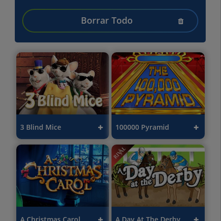
Borrar Todo
3 Blind Mice
100000 Pyramid
A Christmas Carol
A Day At The Derby