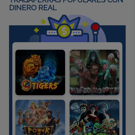
DINERO REAL