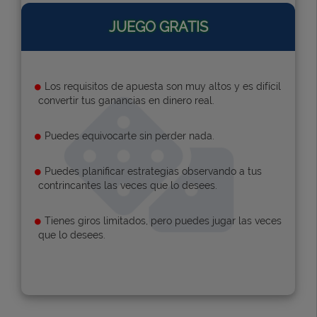
JUEGO GRATIS
Los requisitos de apuesta son muy altos y es difícil
convertir tus ganancias en dinero real.
Puedes equivocarte sin perder nada.
Puedes planificar estrategias observando a tus
contrincantes las veces que lo desees.
Tienes giros limitados, pero puedes jugar las veces
que lo desees.