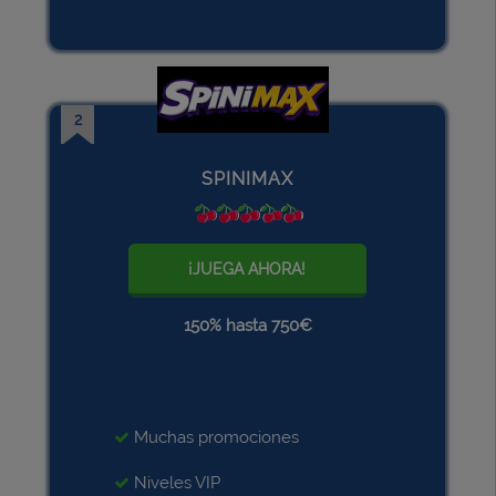
2
SPINIMAX
¡JUEGA AHORA!
150% hasta 750€
Muchas promociones
Niveles VIP