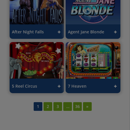
After Night Falls
Agent Jane Blonde
5 Reel Circus
7 Heaven
1
2
3
…
36
»