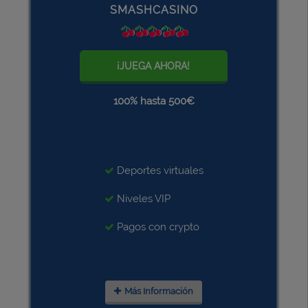
SMASHCASINO
¡JUEGA AHORA!
100% hasta 500€
Deportes virtuales
Niveles VIP
Pagos con crypto
Más Información