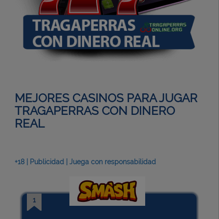
MEJORES CASINOS PARA JUGAR
TRAGAPERRAS CON DINERO
REAL
+18 | Publicidad | Juega con responsabilidad
1