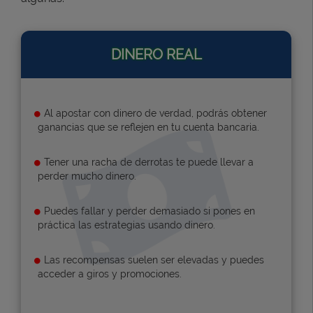
DINERO REAL
Al apostar con dinero de verdad, podrás obtener
ganancias que se reflejen en tu cuenta bancaria.
Tener una racha de derrotas te puede llevar a
perder mucho dinero.
Puedes fallar y perder demasiado si pones en
práctica las estrategias usando dinero.
Las recompensas suelen ser elevadas y puedes
acceder a giros y promociones.