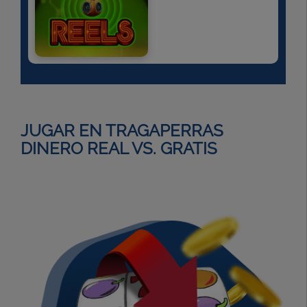
JUGAR EN TRAGAPERRAS
DINERO REAL VS. GRATIS