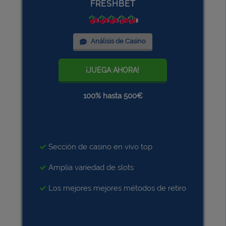
FRESHBET
Análisis de Casino
¡JUEGA AHORA!
100% hasta 500€
Sección de casino en vivo top
Amplia variedad de slots
Los mejores mejores métodos de retiro