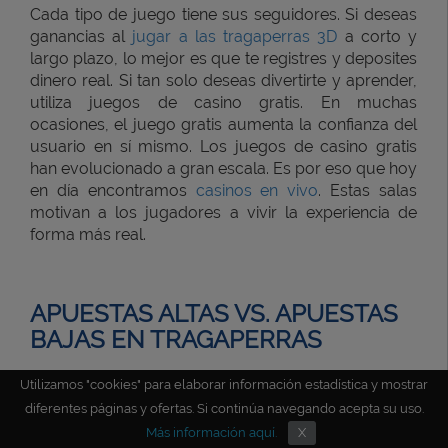
Cada tipo de juego tiene sus seguidores. Si deseas
ganancias al
jugar a las tragaperras 3D
a corto y
largo plazo, lo mejor es que te registres y deposites
dinero real. Si tan solo deseas divertirte y aprender,
utiliza juegos de casino gratis. En muchas
ocasiones, el juego gratis aumenta la confianza del
usuario en sí mismo. Los juegos de casino gratis
han evolucionado a gran escala. Es por eso que hoy
en día encontramos
casinos en vivo
. Estas salas
motivan a los jugadores a vivir la experiencia de
forma más real.
APUESTAS ALTAS VS. APUESTAS
BAJAS EN TRAGAPERRAS
Utilizamos "cookies" para elaborar información estadística y mostrar
diferentes páginas y ofertas. Si continúa navegando acepta su uso.
Lo más atractivo de las tragamonedas con dinero
Más información aquí.
X
real, es que ofrece juegos para cualquier tipo de