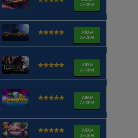
AHORA!
¡JUEGA
AHORA!
¡JUEGA
AHORA!
¡JUEGA
AHORA!
¡JUEGA
AHORA!