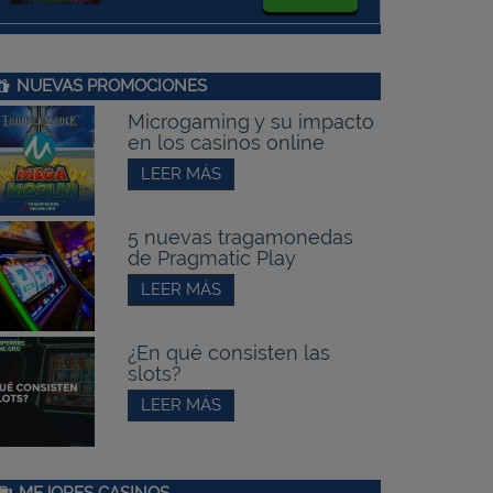
NUEVAS PROMOCIONES
Microgaming y su impacto
en los casinos online
LEER MÁS
5 nuevas tragamonedas
de Pragmatic Play
LEER MÁS
¿En qué consisten las
slots?
LEER MÁS