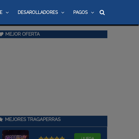
E
DESAROLLADORES
PAGOS
MEJOR OFERTA
MEJORES TRAGAPERRAS
¡JUEGA