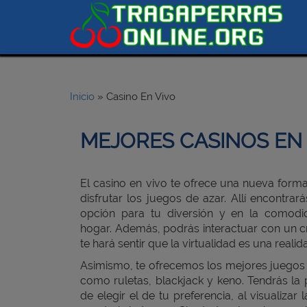
Inicio
»
Casino En Vivo
MEJORES CASINOS EN
El casino en vivo te ofrece una nueva forma
disfrutar los juegos de azar. Allí encontrar
opción para tu diversión y en la comodi
hogar. Además, podrás interactuar con un c
te hará sentir que la virtualidad es una realid
Asimismo, te ofrecemos los mejores juegos 
como ruletas, blackjack y keno. Tendrás la 
de elegir el de tu preferencia, al visualizar 