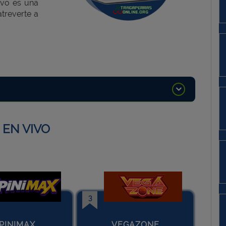
ivo es una
treverte a
 EN VIVO
3
PINIMAX
VEGAZONE