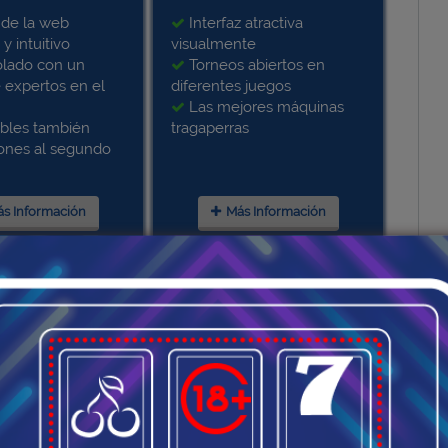
 de la web
Interfaz atractiva
y intuitivo
visualmente
olado con un
Torneos abiertos en
 expertos en el
diferentes juegos
Las mejores máquinas
ibles también
tragaperras
iones al segundo
s Información
Más Información
9
INGMAKER
CASINIA