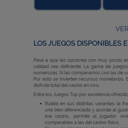
VE
LOS JUEGOS DISPONIBLES 
Pese a que las opciones son muy pocas en 
calidad sea deficiente. La gama de juegos
numerosas. Si las comparamos con las de un 
Por esto se invierten recursos monetarios. E
disfrute total del casino en vivo.
Entre los Juegos Top por excelencia ofrecido
Ruleta en sus distintas variantes: la f
una bien diferenciada y acorde al gust
live casino, permite al jugador viv
comparables a las del casino físico.