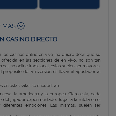
R MÁS
EN CASINO DIRECTO
los casinos online en vivo, no quiere decir que su
 ofrecida en las secciones de en vivo, no son tan
casino online tradicional, estas suelen ser mayores.
l propósito de la inversión es llevar al apostador al
s en estas salas se encuentran:
rancesa, la americana y la europea. Claro está, cada
o del jugador experimentado. Jugar a la ruleta en el
ir diferentes emociones. Las mismas, suelen ser