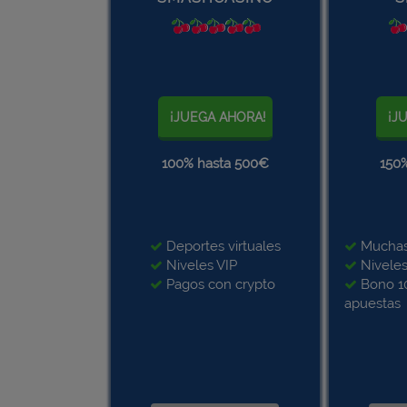
¡JUEGA AHORA!
¡J
100% hasta 500€
150
Deportes virtuales
Muchas
Niveles VIP
Niveles
Pagos con crypto
Bono 1
apuestas