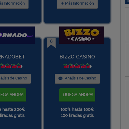
s Información
Más Información
6
RNADOBET
BIZZO CASINO
álisis de Casino
Análisis de Casino
UEGA AHORA!
¡JUEGA AHORA!
% hasta 200€
100% hasta 100€
tiradas gratis
100 tiradas gratis