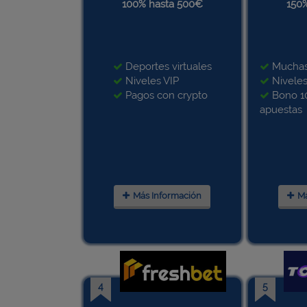
100% hasta 500€
150
Deportes virtuales
Muchas
Niveles VIP
Niveles
Pagos con crypto
Bono 1
apuestas
Más Información
Má
4
5