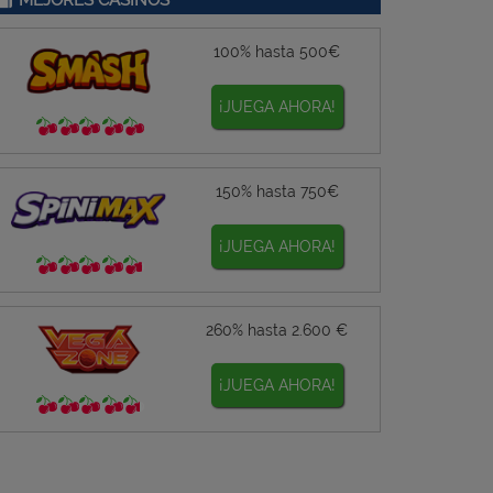
MEJORES CASINOS
100% hasta 500€
¡JUEGA AHORA!
150% hasta 750€
¡JUEGA AHORA!
260% hasta 2.600 €
¡JUEGA AHORA!