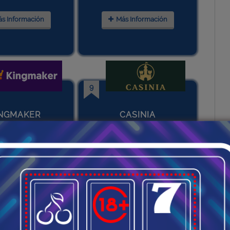
s Información
Más Información
9
INGMAKER
CASINIA
Análisis de Casino
UEGA AHORA!
¡JUEGA AHORA!
% hasta 500€
100% hasta 500€
tiradas gratis
200 tiradas gratis