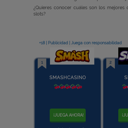
¿Quieres conocer cuáles son los mejores 
slots?
+18 | Publicidad | Juega con responsabilidad
1
2
SMASHCASINO
S
¡JUEGA AHORA!
¡J