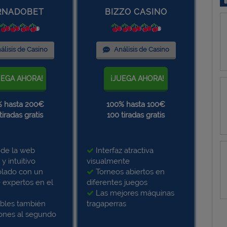
RNADOBET
BIZZO CASINO
álisis de Casino
Análisis de Casino
UEGA AHORA!
¡JUEGA AHORA!
% hasta 200€
100% hasta 100€
tiradas gratis
100 tiradas gratis
 de la web
Interfaz atractiva
y intuitivo
visualmente
olado con un
Torneos abiertos en
 expertos en el
diferentes juegos
Las mejores máquinas
ibles también
tragaperras
iones al segundo