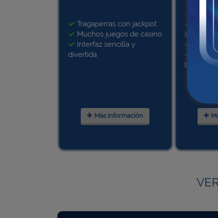
Tragaperras con jackpot
Bonos 
Muchos juegos de casino
semanale
Interfaz sencilla y
Tragap
divertida
Atenció
buena
Más Información
Má
VE