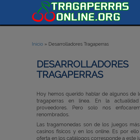
Inicio
»
Desarrolladores Tragaperras
DESARROLLADORES
TRAGAPERRAS
Hoy hemos querido hablar de algunos de l
tragaperras en línea. En la actualida
proveedores. Pero solo nos enfocar
renombrados.
Las tragamonedas son de los juegos más
casinos físicos y en los online. Es por ell
oferta en los catálogos corresponde a este j