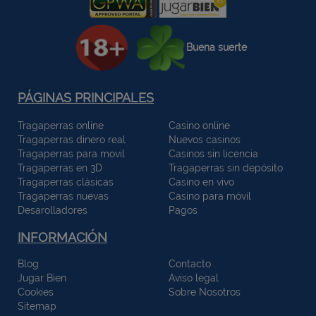
Buena suerte
PÁGINAS PRINCIPALES
Tragaperras online
Casino online
Tragaperras dinero real
Nuevos casinos
Tragaperras para movil
Casinos sin licencia
Tragaperras en 3D
Tragaperras sin depósito
Tragaperras clásicas
Casino en vivo
Tragaperras nuevas
Casino para móvil
Desarolladores
Pagos
INFORMACIÓN
Blog
Contacto
Jugar Bien
Aviso legal
Cookies
Sobre Nosotros
Sitemap