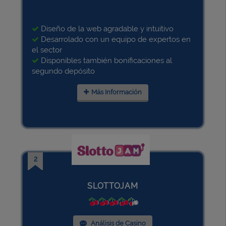
Diseño de la web agradable y intuitivo
Desarrolado con un equipo de expertos en
el sector
Disponibles también bonificaciones al
segundo depósito
Más Información
2
SLOTTOJAM
Análisis de Casino