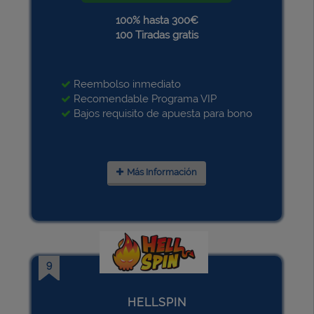
100% hasta 300€
100 Tiradas gratis
Reembolso inmediato
Recomendable Programa VIP
Bajos requisito de apuesta para bono
Más Información
9
HELLSPIN