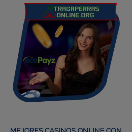
MEJORES CASINOS ONLINE CON