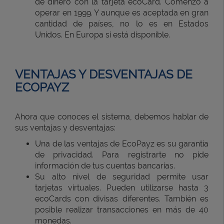
de dinero con la tarjeta ecoCard. Comenzó a
operar en 1999. Y aunque es aceptada en gran
cantidad de países, no lo es en Estados
Unidos. En Europa si está disponible.
VENTAJAS Y DESVENTAJAS DE
ECOPAYZ
Ahora que conoces el sistema, debemos hablar de
sus ventajas y desventajas:
Una de las ventajas de EcoPayz es su garantía
de privacidad. Para registrarte no pide
información de tus cuentas bancarias.
Su alto nivel de seguridad permite usar
tarjetas virtuales. Pueden utilizarse hasta 3
ecoCards con divisas diferentes. También es
posible realizar transacciones en más de 40
monedas.