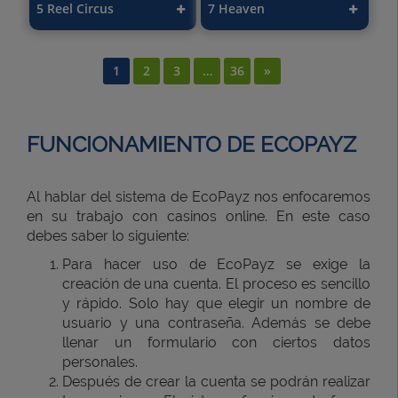
5 Reel Circus
7 Heaven
1
2
3
…
36
»
FUNCIONAMIENTO DE ECOPAYZ
Al hablar del sistema de EcoPayz nos enfocaremos
en su trabajo con casinos online. En este caso
debes saber lo siguiente:
Para hacer uso de EcoPayz se exige la
creación de una cuenta. El proceso es sencillo
y rápido. Solo hay que elegir un nombre de
usuario y una contraseña. Además se debe
llenar un formulario con ciertos datos
personales.
Después de crear la cuenta se podrán realizar