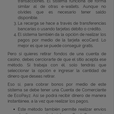
transacciones. El sistema funciona de forma
similar al de otras e-wallets. Aunque no
olvides que es necesario tener saldo
disponible.
La recarga se hace a través de transferencias
bancarias o usando tarjetas débito o crédito.
El sistema también da la opción de realizar los
pagos por medio de la tarjeta ecoCard. Lo
mejor es que se puede conseguir gratis.
Pero si quieres retirar fondos de una cuenta de
casino, debes cerciorarte de que el sitio acepta ese
método. Si trabaja con él, solo tendrás que
seleccionar la opción e ingresar la cantidad de
dinero que deseas retirar.
Eso sí, para cobrar bonos por medio de este
sistema se debe tener una Cuenta de Comerciante
de EcoPayz. Así se podrá recibir dinero de manera
instantánea, a la vez que realizar los pagos.
Este método también permite realizar envíos