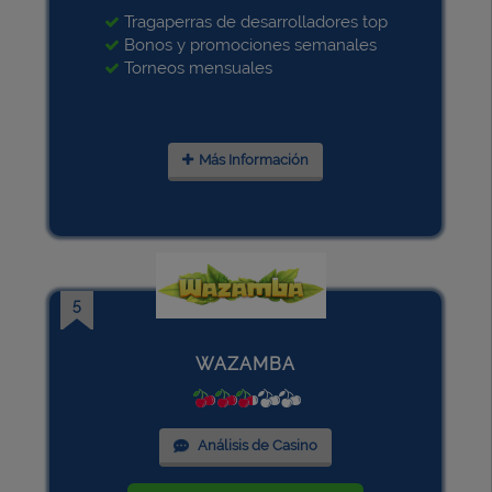
Tragaperras de desarrolladores top
Bonos y promociones semanales
Torneos mensuales
Más Información
5
WAZAMBA
Análisis de Casino