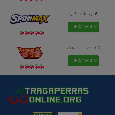
150% hasta 750€
¡JUEGA AHORA!
260% hasta 2.600 €
¡JUEGA AHORA!