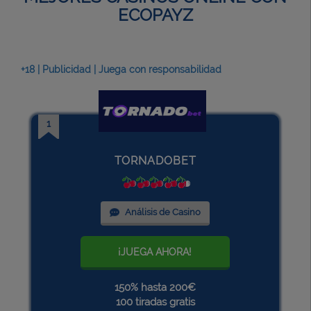
ECOPAYZ
+18 | Publicidad | Juega con responsabilidad
1
TORNADOBET
Análisis de Casino
¡JUEGA AHORA!
150% hasta 200€
100 tiradas gratis