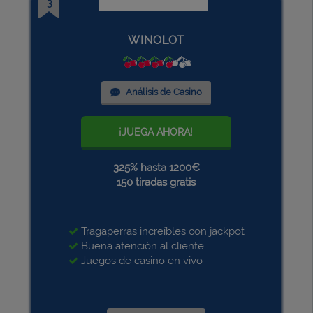
3
WINOLOT
Análisis de Casino
¡JUEGA AHORA!
325% hasta 1200€
150 tiradas gratis
Tragaperras increíbles con jackpot
Buena atención al cliente
Juegos de casino en vivo