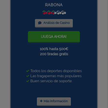
RABONA
Análisis de Casino
¡JUEGA AHORA!
100% hasta 500€
200 tiradas gratis
Todos los deportes disponibles
Las tragaperras más populares
Buen servicio de soporte
Más Información