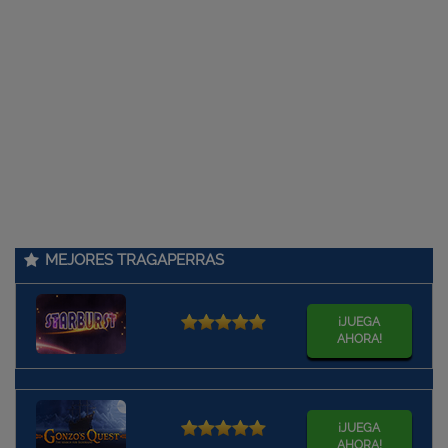
MEJORES TRAGAPERRAS
¡JUEGA
AHORA!
¡JUEGA
AHORA!