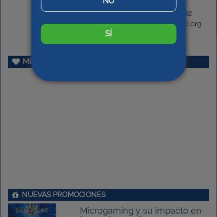
NO
Carlos Hernández
Tragaperras online.org
SÍ
MEJOR OFERTA
NUEVAS PROMOCIONES
Microgaming y su impacto en