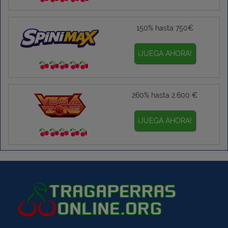
150% hasta 750€
¡JUEGA AHORA!
260% hasta 2.600 €
¡JUEGA AHORA!