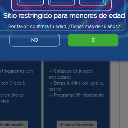
Sitio restringido para menores de edad
Por favor, confirma tu edad. ¿Tienes más de 18 años?
UEGA AHORA!
¡JUEGA AHORA!
NO
SÍ
% hasta 300€
100% hasta 350€
tiradas gratis
100 tiradas gratis
 tragaperras con
Catálogo de juegos
actualizado
 con Drops &
Drops & Wins por jugar al
casino
go amplio de
Programa VIP interesante
 vivo
s Información
Más Información