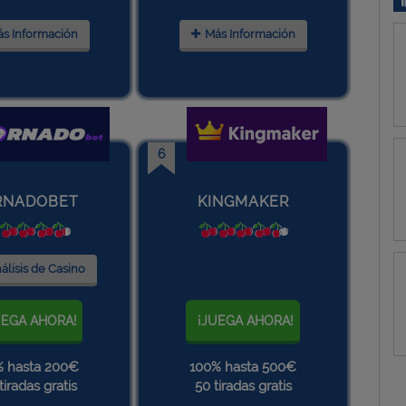
s Información
Más Información
6
RNADOBET
KINGMAKER
álisis de Casino
UEGA AHORA!
¡JUEGA AHORA!
% hasta 200€
100% hasta 500€
tiradas gratis
50 tiradas gratis