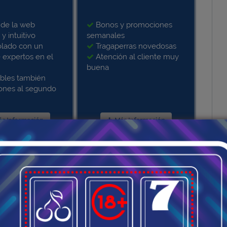
 de la web
Bonos y promociones
y intuitivo
semanales
olado con un
Tragaperras novedosas
 expertos en el
Atención al cliente muy
buena
ibles también
iones al segundo
s Información
Más Información
9
LOTSVIL
LOCOWIN