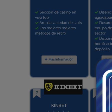
Sección de casino en
Diseño
vivo top
agradable 
Amplia variedad de slots
Desarr
Los mejores mejores
equipo de
métodos de retiro
sector
Dispon
bonificac
depósito
Más Información
Má
7
8
KINBET
S