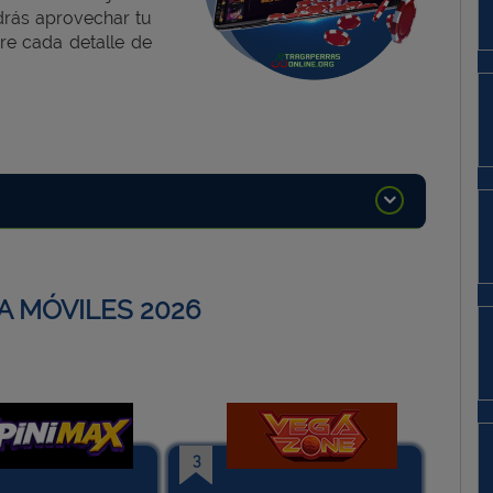
drás aprovechar tu
re cada detalle de
A MÓVILES 2026
3