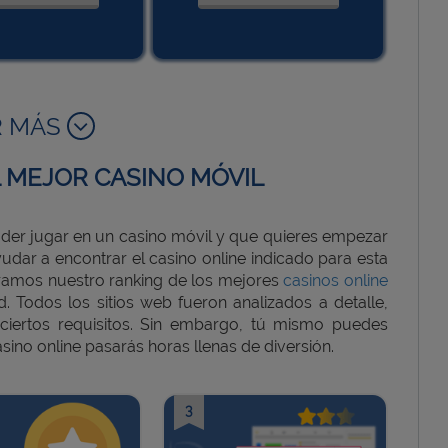
R MÁS
L MEJOR CASINO MÓVIL
r jugar en un casino móvil y que quieres empezar
udar a encontrar el casino online indicado para esta
tramos nuestro ranking de los mejores
casinos online
. Todos los sitios web fueron analizados a detalle,
 ciertos requisitos. Sin embargo, tú mismo puedes
asino online pasarás horas llenas de diversión.
3