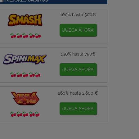
MEJORES CASINOS
100% hasta 500€
¡JUEGA AHORA!
150% hasta 750€
¡JUEGA AHORA!
260% hasta 2.600 €
¡JUEGA AHORA!