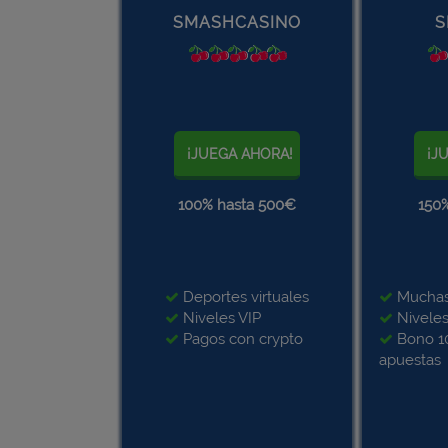
SMASHCASINO
S
¡JUEGA AHORA!
¡J
100% hasta 500€
150
Deportes virtuales
Muchas
Niveles VIP
Niveles
Pagos con crypto
Bono 1
apuestas