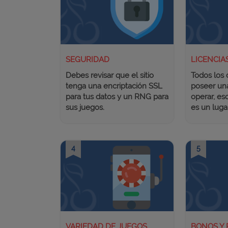
SEGURIDAD
LICENCIA
Debes revisar que el sitio
Todos los 
tenga una encriptación SSL
poseer un
para tus datos y un RNG para
operar, es
sus juegos.
es un lugar
4
5
VARIEDAD DE JUEGOS
BONOS Y