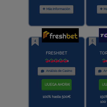
Más Información
Má
4
5
FRESHBET
TO
Análisis de Casino
An
¡JUEGA AHORA!
¡J
100% hasta 500€
150
100 