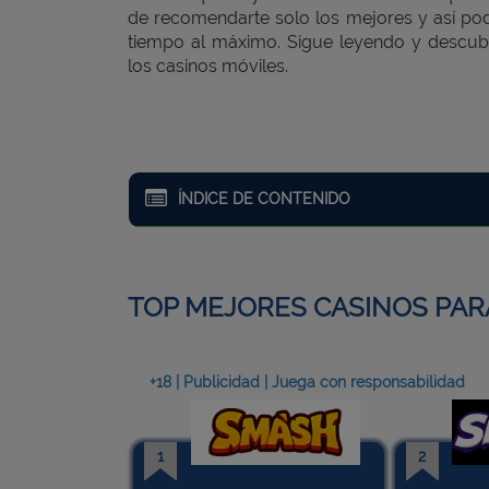
de recomendarte solo los mejores y así po
tiempo al máximo. Sigue leyendo y descub
los casinos móviles.
ÍNDICE DE CONTENIDO
TOP MEJORES CASINOS PAR
+18 | Publicidad | Juega con responsabilidad
1
2