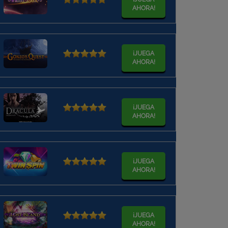
AHORA!
¡JUEGA
AHORA!
¡JUEGA
AHORA!
¡JUEGA
AHORA!
¡JUEGA
AHORA!