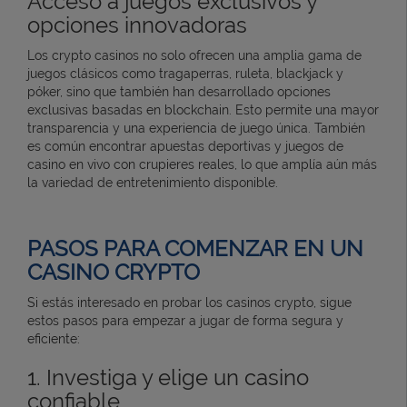
Acceso a juegos exclusivos y
opciones innovadoras
Los crypto casinos no solo ofrecen una amplia gama de
juegos clásicos como tragaperras, ruleta, blackjack y
póker, sino que también han desarrollado opciones
exclusivas basadas en blockchain. Esto permite una mayor
transparencia y una experiencia de juego única. También
es común encontrar apuestas deportivas y juegos de
casino en vivo con crupieres reales, lo que amplía aún más
la variedad de entretenimiento disponible.
PASOS PARA COMENZAR EN UN
CASINO CRYPTO
Si estás interesado en probar los casinos crypto, sigue
estos pasos para empezar a jugar de forma segura y
eficiente:
1. Investiga y elige un casino
confiable