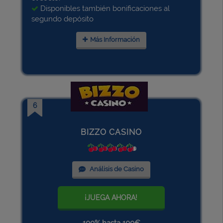
Disponibles también bonificaciones al
segundo depósito
Más Información
6
BIZZO CASINO
Análisis de Casino
¡JUEGA AHORA!
100% hasta 100€