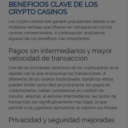
BENEFICIOS CLAVE DE LOS
CRYPTO CASINOS
Los crypto casinos han ganado popularidad debido a las
múltiples ventajas que ofrecen en comparación con los
casinos convencionales. A continuación, analizamos
algunos de sus beneficios más importantes:
Pagos sin intermediarios y mayor
velocidad de transacción
Uno de los principales atractivos de los criptocasinos es la
rapidez con la que se procesan las transacciones. A
diferencia de los casinos tradicionales, donde los retiros
pueden tardar varios días en procesarse, los pagos en
criptomonedas suelen completarse en cuestión de
minutos. Además, al eliminar intermediarios, las tarifas de
transacción son significativamente más bajas, lo que
permite a los jugadores aprovechar al máximo sus fondos.
Privacidad y seguridad mejoradas