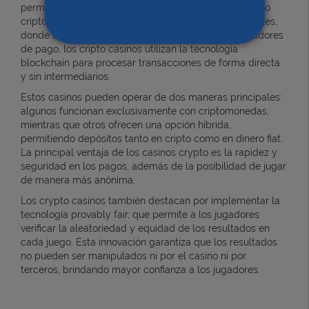
permite realizar depósitos, apuestas y retiros utilizando
criptomonedas. A diferencia de los casinos tradicionales,
donde los pagos deben pasar por bancos o procesadores
de pago, los cripto casinos utilizan la tecnología
blockchain para procesar transacciones de forma directa
y sin intermediarios.
Estos casinos pueden operar de dos maneras principales:
algunos funcionan exclusivamente con criptomonedas,
mientras que otros ofrecen una opción híbrida,
permitiendo depósitos tanto en cripto como en dinero fiat.
La principal ventaja de los casinos crypto es la rapidez y
seguridad en los pagos, además de la posibilidad de jugar
de manera más anónima.
Los crypto casinos también destacan por implementar la
tecnología provably fair, que permite a los jugadores
verificar la aleatoriedad y equidad de los resultados en
cada juego. Esta innovación garantiza que los resultados
no pueden ser manipulados ni por el casino ni por
terceros, brindando mayor confianza a los jugadores.