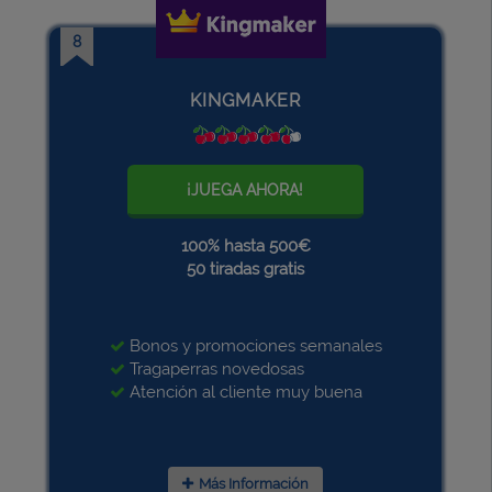
8
KINGMAKER
¡JUEGA AHORA!
100% hasta 500€
50 tiradas gratis
Bonos y promociones semanales
Tragaperras novedosas
Atención al cliente muy buena
Más Información