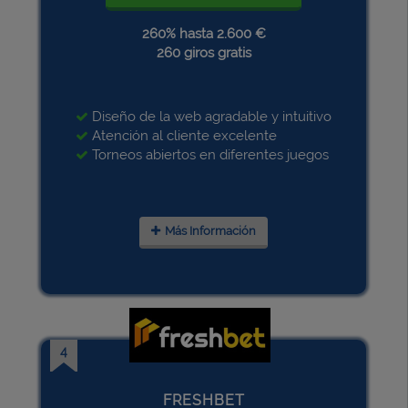
260% hasta 2.600 €
260 giros gratis
Diseño de la web agradable y intuitivo
Atención al cliente excelente
Torneos abiertos en diferentes juegos
Más Información
4
FRESHBET