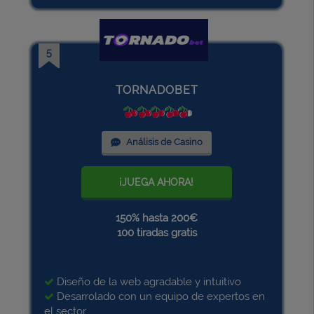
5
TORNADOBET
Análisis de Casino
¡JUEGA AHORA!
150% hasta 200€
100 tiradas gratis
Diseño de la web agradable y intuitivo
Desarrolado con un equipo de expertos en
el sector