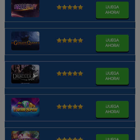
¡JUEGA
AHORA!
¡JUEGA
AHORA!
¡JUEGA
AHORA!
¡JUEGA
AHORA!
¡JUEGA