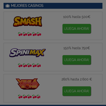
MEJORES CASINOS
100% hasta 500€
¡JUEGA AHORA!
150% hasta 750€
¡JUEGA AHORA!
260% hasta 2.600 €
¡JUEGA AHORA!