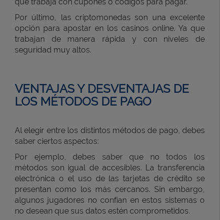
que trabaja con cupones o códigos para pagar.
Por último, las criptomonedas son una excelente
opción para apostar en los casinos online. Ya que
trabajan de manera rápida y con niveles de
seguridad muy altos.
VENTAJAS Y DESVENTAJAS DE
LOS MÉTODOS DE PAGO
Al elegir entre los distintos métodos de pago, debes
saber ciertos aspectos:
Por ejemplo, debes saber que no todos los
métodos son igual de accesibles. La transferencia
electrónica o el uso de las tarjetas de crédito se
presentan como los más cercanos. Sin embargo,
algunos jugadores no confían en estos sistemas o
no desean que sus datos estén comprometidos.