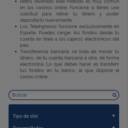
Retiro revertido: este método es muy común
en los casinos online. Funciona si tienes una
solicitud para retirar tu dinero y poder
depositarlo nuevamente.
Los Teleingresos: funciona exclusivamente en
España. Puedes cargar los fondos desde tu
cuenta en línea a los cajeros electrónicos del
país.
Transferencia bancaria: se trata de mover tu
dinero, de tu cuenta bancaria a otra, de forma
electrónica. Lo que debes hacer es transferir
tus fondos en tu banco, al que dispone el
casino online.
Tipo de slot