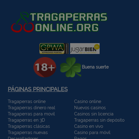
Buena suerte
PÁGINAS PRINCIPALES
Tragaperras online
Casino online
Tragaperras dinero real
Nuevos casinos
Tragaperras para movil
Casinos sin licencia
Tragaperras en 3D
Tragaperras sin depósito
Tragaperras clásicas
Casino en vivo
Tragaperras nuevas
Casino para móvil
Desarolladores
Pagos