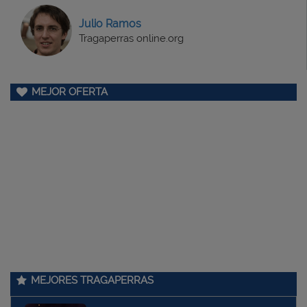
Julio Ramos
Tragaperras online.org
MEJOR OFERTA
MEJORES TRAGAPERRAS