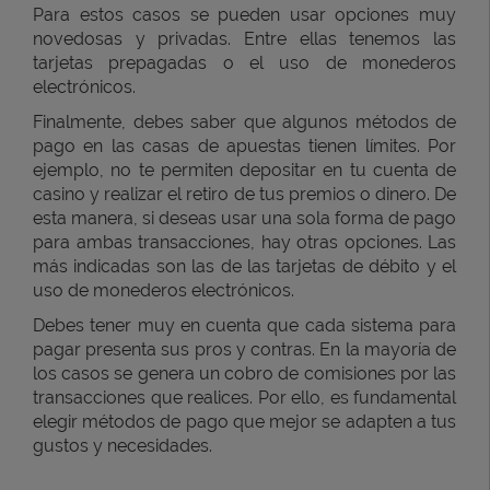
Para estos casos se pueden usar opciones muy
novedosas y privadas. Entre ellas tenemos las
tarjetas prepagadas o el uso de monederos
electrónicos.
Finalmente, debes saber que algunos métodos de
pago en las casas de apuestas tienen límites. Por
ejemplo, no te permiten depositar en tu cuenta de
casino y realizar el retiro de tus premios o dinero. De
esta manera, si deseas usar una sola forma de pago
para ambas transacciones, hay otras opciones. Las
más indicadas son las de las tarjetas de débito y el
uso de monederos electrónicos.
Debes tener muy en cuenta que cada sistema para
pagar presenta sus pros y contras. En la mayoría de
los casos se genera un cobro de comisiones por las
transacciones que realices. Por ello, es fundamental
elegir métodos de pago que mejor se adapten a tus
gustos y necesidades.