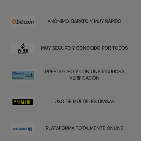
ANÓNIMO, BARATO Y MUY RÁPIDO
MUY SEGURO Y CONOCIDO POR TODOS
PRESTIGIOSO Y CON UNA RIGUROSA
VERIFICACIÓN
USO DE MÚLTIPLES DIVISAS
PLATAFORMA TOTALMENTE ONLINE