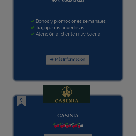
Bonos y promociones semanales
Tragaperras novedosas
Atención al cliente muy buena
Más Información
9
CASINIA