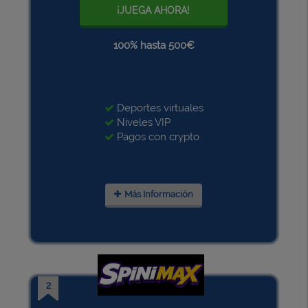
¡JUEGA AHORA!
100% hasta 500€
Deportes virtuales
Niveles VIP
Pagos con crypto
Más Información
2