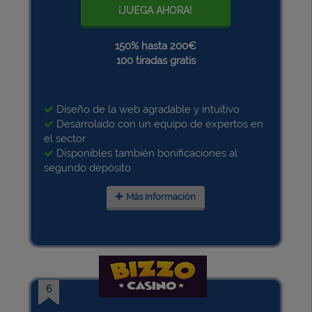
¡JUEGA AHORA!
150% hasta 200€
100 tiradas gratis
Diseño de la web agradable y intuitivo
Desarrolado con un equipo de expertos en
el sector
Disponibles también bonificaciones al
segundo depósito
Más Información
6