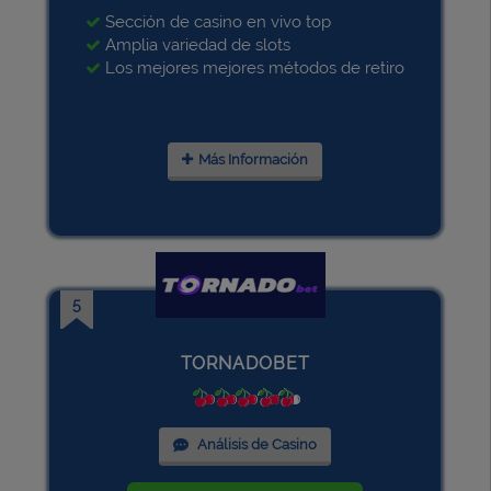
Sección de casino en vivo top
Amplia variedad de slots
Los mejores mejores métodos de retiro
Más Información
5
TORNADOBET
Análisis de Casino