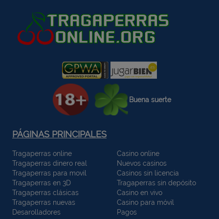
Buena suerte
PÁGINAS PRINCIPALES
Tragaperras online
Casino online
Tragaperras dinero real
Nuevos casinos
Tragaperras para movil
Casinos sin licencia
Tragaperras en 3D
Tragaperras sin depósito
Tragaperras clásicas
Casino en vivo
Tragaperras nuevas
Casino para móvil
Desarolladores
Pagos