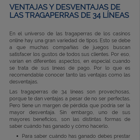
VENTAJAS Y DESVENTAJAS DE
LAS TRAGAPERRAS DE 34 LÍNEAS
En el universo de las tragaperras de los casinos
online hay una gran variedad de tipos. Esto se debe
a que muchas compañías de juegos buscan
satisfacer los gustos de todos sus clientes. Por eso,
varían en diferentes aspectos, en especial cuando
se trata de sus líneas de pago. Por lo que es
recomendable conocer tanto las ventajas como las
desventajas.
Las tragaperras de 34 líneas son provechosas,
porque te dan ventajas a pesar de no ser perfectas.
Pero tiene un margen de pérdida que podría ser la
mayor desventaja. Sin embargo, uno de sus
mayores beneficios, son las distintas formas de
saber cuándo has ganado y cómo hacerlo.
Para saber cuándo has ganado debes prestar