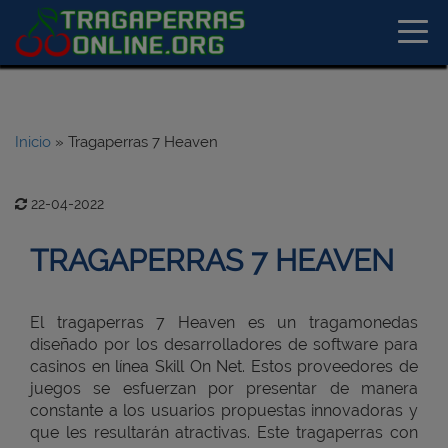
Inicio
»
Tragaperras 7 Heaven
22-04-2022
TRAGAPERRAS 7 HEAVEN
El tragaperras 7 Heaven es un tragamonedas
diseñado por los desarrolladores de software para
casinos en línea Skill On Net. Estos proveedores de
juegos se esfuerzan por presentar de manera
constante a los usuarios propuestas innovadoras y
que les resultarán atractivas. Este tragaperras con