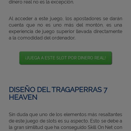
dinero real no es la excepción.
Al acceder a este juego, los apostadores se darán
cuenta que no es uno más del montón, es una
experiencia de juego superior llevada directamente
a la comodidad del ordenador.
¡JUEGA A ESTE SLOT POR DINERO REAL!
DISEÑO DEL TRAGAPERRAS 7
HEAVEN
Sin duda que uno de los elementos más resaltantes
de este juego de slots es su aspecto. Esto se debe a
la gran similitud que ha conseguido Skill On Net con