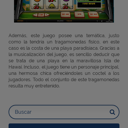
Además, este juego posee una temática, justo
como la tendría un tragamonedas físico, en este
caso es la costa de una playa paradisíaca. Gracias a
la musicalización del juego, es sencillo deducir que
se trata de una playa en la maravillosa Isla de
Hawai. Incluso, el juego tiene un personaje principal,
una hermosa chica ofreciéndoles un coctel a los
jugadores. Todo el conjunto de este tragamonedas
resulta muy entretenido.