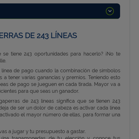
RRAS DE 243 LÍNEAS
se tiene 243 oportunidades para hacerlo? ¡No te
le.
 línea de pago cuando la combinación de símbolos
vas a tener varias ganancias y premios. Teniendo esto
íneas de pago se jueguen en cada tirada. Mayor va a
ficientes para que seas un ganador.
gaperras de 243 líneas significa que se tienen 243
eja de ser un dolor de cabeza es activar cada línea
e activado el mayor número de ellas, para formar una
 vas a jugar y tu presupuesto a gastar.
uina tragamonedas de tu elección y conoce tus