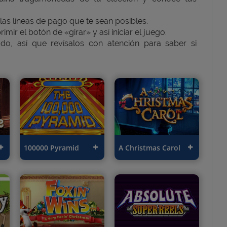
las líneas de pago que te sean posibles.
imir el botón de «girar» y así iniciar el juego.
do, así que revísalos con atención para saber si
100000 Pyramid
A Christmas Carol