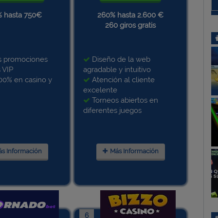
% hasta 750€
260% hasta 2.600 €
260 giros gratis
 promociones
Diseño de la web
 VIP
agradable y intuitivo
00% en casino y
Atención al cliente
excelente
Torneos abiertos en
diferentes juegos
s Información
Más Información
6