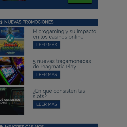
NUEVAS PROMOCIONES
Microgaming y su impacto
en los casinos online
LEER MÁS
5 nuevas tragamonedas
de Pragmatic Play
LEER MÁS
¿En qué consisten las
slots?
LEER MÁS