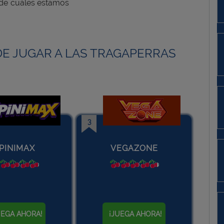
 de cuáles estamos
E JUGAR A LAS TRAGAPERRAS
3
PINIMAX
VEGAZONE
UEGA AHORA!
¡JUEGA AHORA!