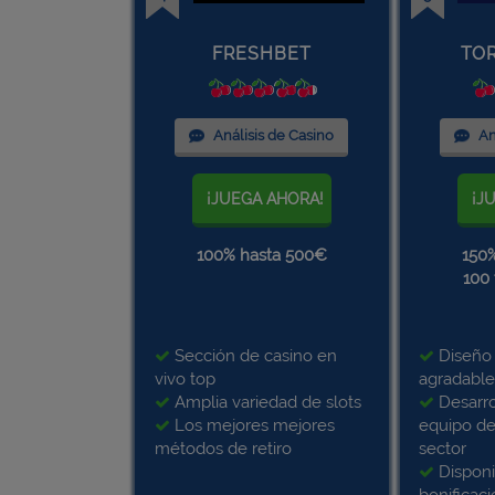
FRESHBET
TO
Análisis de Casino
An
¡JUEGA AHORA!
¡J
100% hasta 500€
150
100 
Sección de casino en
Diseño
vivo top
agradable 
Amplia variedad de slots
Desarr
Los mejores mejores
equipo de
métodos de retiro
sector
Dispon