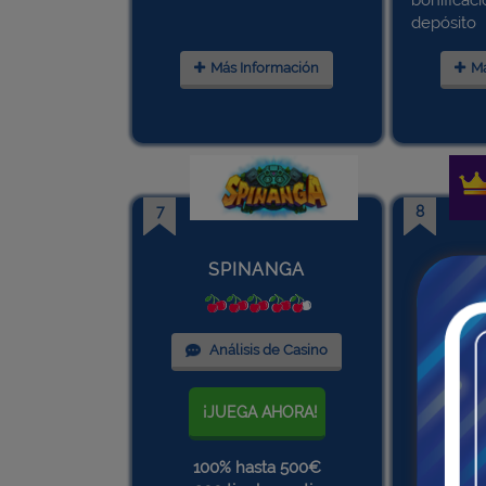
bonificac
depósito
Más Información
Má
7
8
SPINANGA
K
Análisis de Casino
¡JUEGA AHORA!
¡J
100% hasta 500€
100