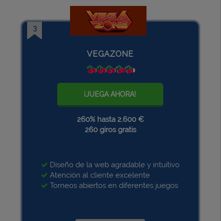
3
VEGAZONE
¡JUEGA AHORA!
260% hasta 2.600 €
260 giros gratis
Diseño de la web agradable y intuitivo
Atención al cliente excelente
Torneos abiertos en diferentes juegos