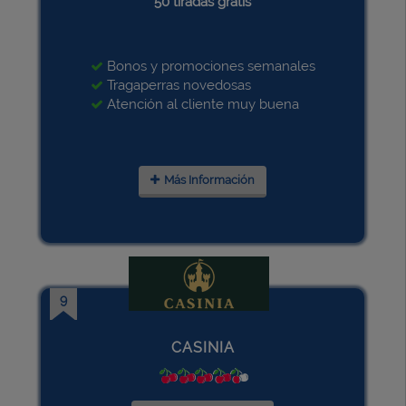
50 tiradas gratis
Bonos y promociones semanales
Tragaperras novedosas
Atención al cliente muy buena
Más Información
9
CASINIA