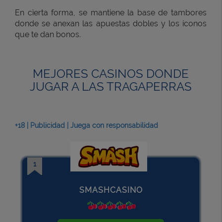
En cierta forma, se mantiene la base de tambores
donde se anexan las apuestas dobles y los íconos
que te dan bonos.
MEJORES CASINOS DONDE
JUGAR A LAS TRAGAPERRAS
+18 | Publicidad | Juega con responsabilidad
1
SMASHCASINO