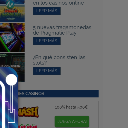
en los casinos online
LEER MÁS
5 nuevas tragamonedas
de Pragmatic Play
LEER MÁS
¿En qué consisten las
slots?
LEER MÁS
MEJORES CASINOS
100% hasta 500€
¡JUEGA AHORA!