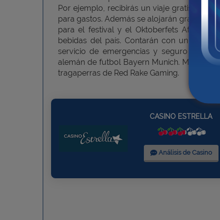
Por ejemplo, recibirás un viaje gratis a M
para gastos. Además se alojarán gratis en un
para el festival y el Oktoberfets Afterpar
bebidas del país. Contarán con un servicio
servicio de emergencias y seguro de viaje
alemán de futbol Bayern Munich. Mira todo 
tragaperras de Red Rake Gaming.
CASINO ESTRELLA
Análisis de Casino