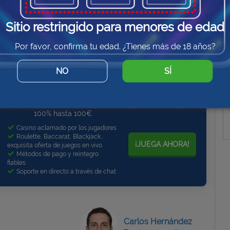
unich para ti y un acompañante o 200 euros cada uno
 hotel 4 estrellas por 3 noches y obtendrán entradas
Sitio restringido para menores de edad
ty. Así como podrán disfrutar de la mejor comida y
 de atención VIP durante todo el viaje, incluyendo
Por favor, confirma tu edad. ¿Tienes más de 18 años?
. Y también harán una visita al estadio del equipo
lo que puedes ganar, por jugar a las más divertidas
NO
SÍ
100% hasta 100€
Casino aclamado por los jugadores
Roulette, Baccarat, Blackjack…
¡JUEGA AHORA!
exquisita oferta de juegos en vivo
Métodos de pago y reintegro
fiables
Soporte en directo a través de chat
Carlos Hernández