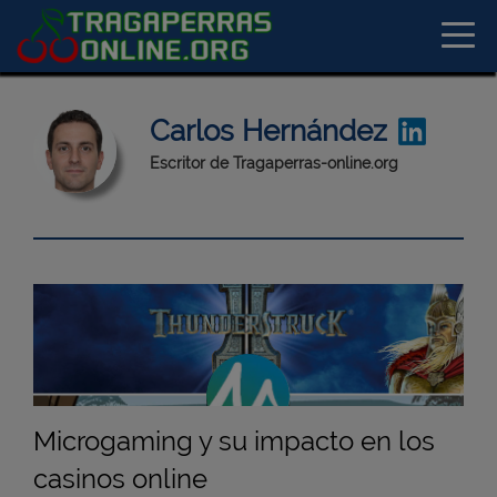
Carlos Hernández
Escritor de Tragaperras-online.org
Microgaming y su impacto en los
casinos online