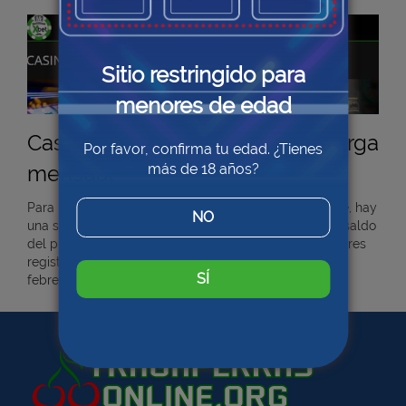
Sitio restringido para
menores de edad
Casino MrXbet Bonificacion recarga
Por favor, confirma tu edad. ¿Tienes
mensual
más de 18 años?
Para nuevos jugadores registrados en su casino online, hay
NO
una serie de bonos de bienvenida, que multiplican el saldo
del primer depósito. Bonos MrXbet Los nuevos jugadores
registrados en el...
Read More
SÍ
febrero 17, 2018