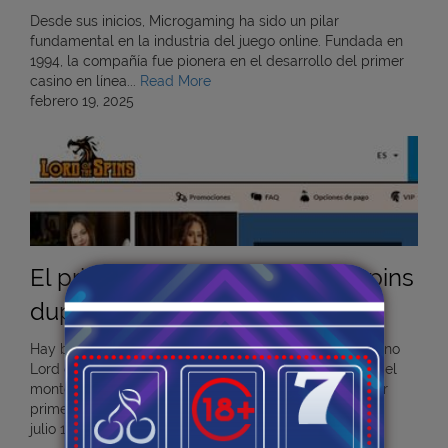
Desde sus inicios, Microgaming ha sido un pilar
fundamental en la industria del juego online. Fundada en
1994, la compañía fue pionera en el desarrollo del primer
casino en línea...
Read More
febrero 19, 2025
El primer depósito en Lord of Spins
duplica el dinero 200%
Hay buenas noticias para los nuevos abonados al casino
Lord of Spins: el primer depósito incrementa en 200% el
monto ingresado, además de dar giros gratis Bono por
primer depósito...
Read More
julio 19, 2018