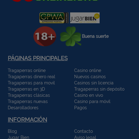
Buena suerte
PÁGINAS PRINCIPALES
Tragaperras online
Casino online
Tragaperras dinero real
Nuevos casinos
Tragaperras para movil
Casinos sin licencia
Tragaperras en 3D
Tragaperras sin depósito
Tragaperras clásicas
Casino en vivo
Tragaperras nuevas
Casino para móvil
Desarolladores
Pagos
INFORMACIÓN
Blog
Contacto
Jugar Bien
Aviso legal