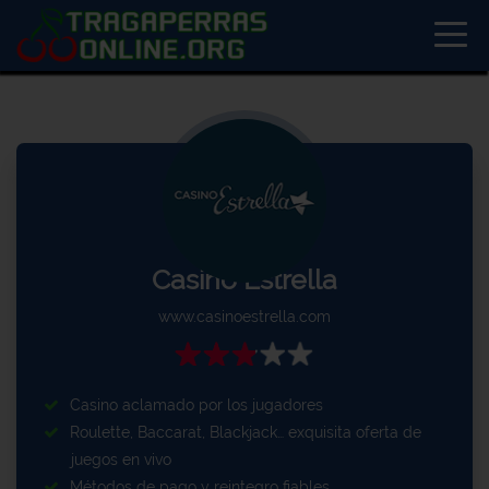
Casino Estrella
www.casinoestrella.com
Casino aclamado por los jugadores
Roulette, Baccarat, Blackjack… exquisita oferta de
juegos en vivo
Métodos de pago y reintegro fiables