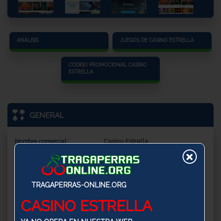
ANÁLISIS
JUEGOS DE CASINO ESTRELLA
CÓDIGO PROMOCIONAL CASINO
ESTRELLA
GENERAL
Casino Estrella
Nombre comercial :
35627780146
Teléfono :
support@casinoestrella.com
Correo electrónico :
TRAGAPERRAS-ONLINE.ORG
www.casinoestrella.com
URL del casino :
01/01/2012
Fecha lanzamiento :
CASINO ESTRELLA
Curacao
Licencia :