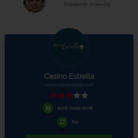
Tragaperras online.org
Casino Estrella
www.casinoestrella.com
100% hasta 100€
No