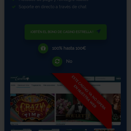
Soporte en directo a través de chat
¡OBTÉN EL BONO DE CASINO ESTRELLA !
100% hasta 100€
No
ESTE CASINO YA NO OPERA
EN NUESTRA WEB