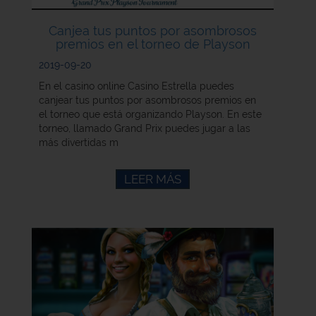
Canjea tus puntos por asombrosos
premios en el torneo de Playson
2019-09-20
En el casino online Casino Estrella puedes
canjear tus puntos por asombrosos premios en
el torneo que está organizando Playson. En este
torneo, llamado Grand Prix puedes jugar a las
más divertidas m
LEER MÁS