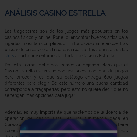
ANÁLISIS CASINO ESTRELLA
Las tragaperras son de los juegos más populares en los
casinos físicos y online. Por ello, encontrar buenos sitios para
jugarlas no es tan complicado. En todo caso, si te encuentras
buscando un casino en línea para realizar tus apuestas en las
slots
aquí te presentamos la oferta de Casinos Estrella.
De esta forma, debemos comenzar dejando claro que el
Casino Estrella es un sitio con una buena cantidad de juegos
para ofrecer y es que su catálogo entrega 600 juegos
diferentes para elegir. De este número una buena cantidad
corresponde a tragaperras, pero esto no quiere decir que no
se tengan más opciones para jugar.
Además, es muy importante que hablemos de la licencia de
operación del casino. Esta es una sublicencia dada en
Curazao, con lo cual debes tener claro que el casino no tiene
licencia de funcionamiento nacional lo cual no es lo más
deseado.