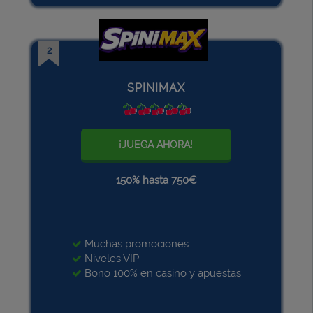
2
SPINIMAX
¡JUEGA AHORA!
150% hasta 750€
Muchas promociones
Niveles VIP
Bono 100% en casino y apuestas