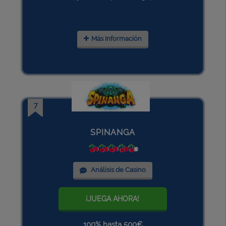
Más Información
7
SPINANGA
Análisis de Casino
¡JUEGA AHORA!
100% hasta 500€