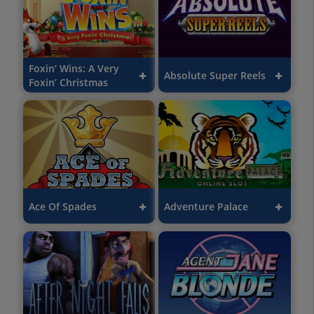
Foxin’ Wins: A Very
Absolute Super Reels
Foxin’ Christmas
Ace Of Spades
Adventure Palace