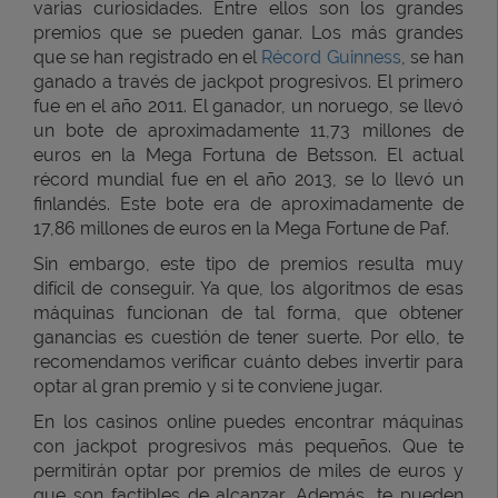
varias curiosidades. Entre ellos son los grandes
premios que se pueden ganar. Los más grandes
que se han registrado en el
Récord Guinness
, se han
ganado a través de jackpot progresivos. El primero
fue en el año 2011. El ganador, un noruego, se llevó
un bote de aproximadamente 11,73 millones de
euros en la Mega Fortuna de Betsson. El actual
récord mundial fue en el año 2013, se lo llevó un
finlandés. Este bote era de aproximadamente de
17,86 millones de euros en la Mega Fortune de Paf.
Sin embargo, este tipo de premios resulta muy
difícil de conseguir. Ya que, los algoritmos de esas
máquinas funcionan de tal forma, que obtener
ganancias es cuestión de tener suerte. Por ello, te
recomendamos verificar cuánto debes invertir para
optar al gran premio y si te conviene jugar.
En los casinos online puedes encontrar máquinas
con jackpot progresivos más pequeños. Que te
permitirán optar por premios de miles de euros y
que son factibles de alcanzar. Además, te pueden