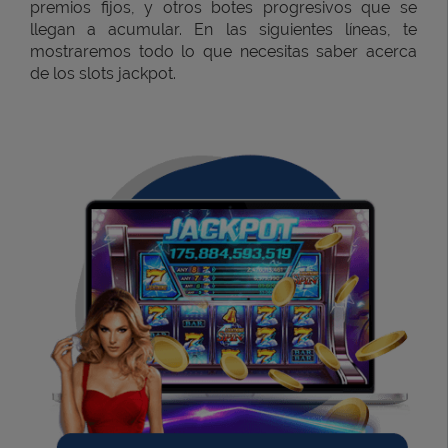
premios fijos, y otros botes progresivos que se
llegan a acumular. En las siguientes líneas, te
mostraremos todo lo que necesitas saber acerca
de los slots jackpot.