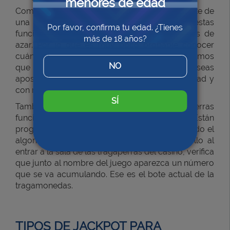
menores de edad
Como tal, no hay una manera de conocer el bote de
una tragaperras. Aunque hay excepciones, éstas
Por favor, confirma tu edad. ¿Tienes
funcionan bajo las condiciones de las normas de
más de 18 años?
azar. Por lo que es muy poco probable conocer
cuánto es el bote. De este modo, te recomendamos
NO
que analices tus posibilidades y cuánto deseas
apostar en el juego. Así jugarás con tranquilidad y
con responsabilidad.
SÍ
También deberás saber que las tragaperras
funcionan de manera precisa y sencilla. Están
programadas para que el bote aparezca cuando el
algoritmo del casino online lo decida. Por ello al
entrar a la sala de las tragaperras del casino, verifica
que junto al nombre del juego aparezca un número
que se va acumulando. Ese es el bote actual de la
tragamonedas.
TIPOS DE JACKPOT PARA