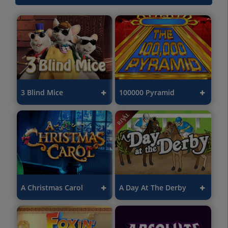
3 Blind Mice
100000 Pyramid
A Christmas Carol
A Day At The Derby