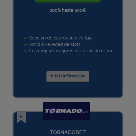
100% hasta 500€
Sección de casino en vivo top
Amplia variedad de slots
Los mejores mejores métodos de retiro
Más Información
5
TORNADOBET