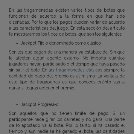
En las tragamonedas existen varios tipos de botes que
funcionan de acuerdo a la forma en que han sido
diseñadas. Por lo que los pagos pueden variar de acuerdo
a las características del juego. En esta sección del artículo
te mostraremos los tipos de botes, que son los siguientes:
Jackpot Fijo o denominado como clásico:
Son los que pagan de una manera ya establecida. Sin que
le afecten algún agente externo. No importa cuántos
jugadores hayan participado o el tiempo que haya pasado
sin salir el bote. En las
tragamonedas clásicas
siempre la
cantidad de pago del premio es el mismo. La ventaja de
este tipo de tragaperras es que conoces cuánto vas a
ganar si logras obtener el premio.
Jackpot Progresivo:
Son aquellos que no tienen límite de pago. Si un
participante hace girar los carretes y no gana, una parte
de lo apostado va al bote. Por lo tanto, si ha pasado el
tiempo y aún nadie se ha ganado el bote, las cantidades