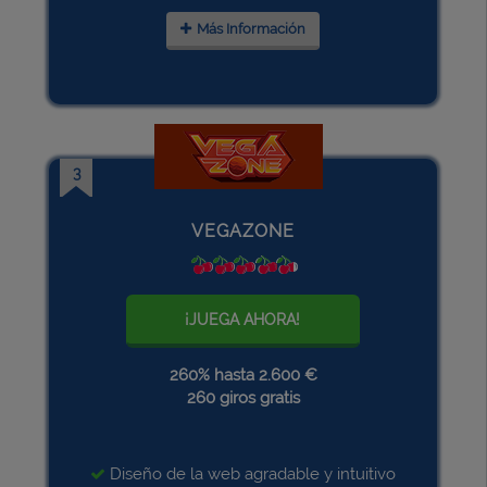
Más Información
3
VEGAZONE
¡JUEGA AHORA!
260% hasta 2.600 €
260 giros gratis
Diseño de la web agradable y intuitivo