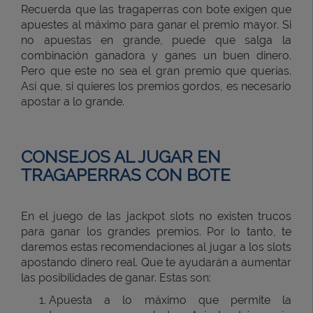
Recuerda que las tragaperras con bote exigen que
apuestes al máximo para ganar el premio mayor. Si
no apuestas en grande, puede que salga la
combinación ganadora y ganes un buen dinero.
Pero que este no sea el gran premio que querías.
Así que, si quieres los premios gordos, es necesario
apostar a lo grande.
CONSEJOS AL JUGAR EN
TRAGAPERRAS CON BOTE
En el juego de las jackpot slots no existen trucos
para ganar los grandes premios. Por lo tanto, te
daremos estas recomendaciones al jugar a los slots
apostando dinero real. Que te ayudarán a aumentar
las posibilidades de ganar. Estas son:
Apuesta a lo máximo que permite la