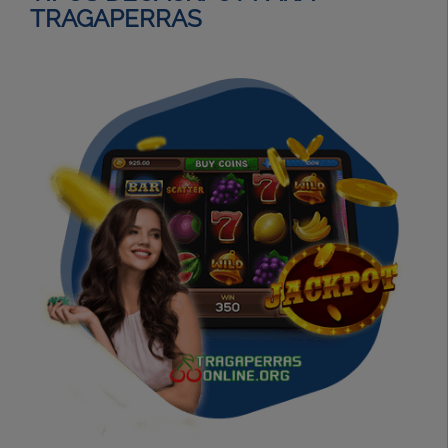
TRAGAPERRAS