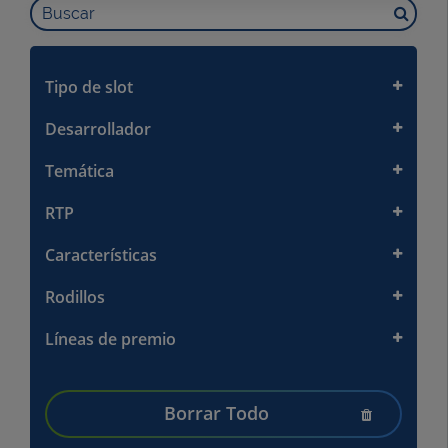
Tipo de slot
Desarrollador
Temática
RTP
Características
Rodillos
Líneas de premio
Borrar Todo