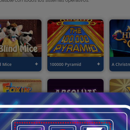
atible con todos los sistemas operativos.
d Mice
100000 Pyramid
A Christ
 Wins: A Very
Absolute Super Reels
Ace Of S
 Christmas