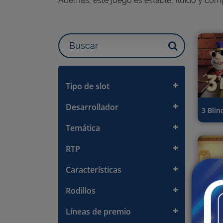
Además, este juego es estable, fluido y comp
Tipo de slot
Desarrollador
3 Blin
Temática
RTP
Características
Rodillos
Foxin’
Líneas de premio
Foxin’