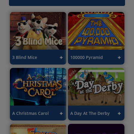
3 Blind Mice
100000 Pyramid
A Christmas Carol
A Day At The Derby