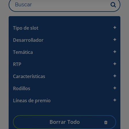
Tipo de slot
Desarrollador
Temática
RTP
Características
Rodillos
Líneas de premio
Borrar Todo