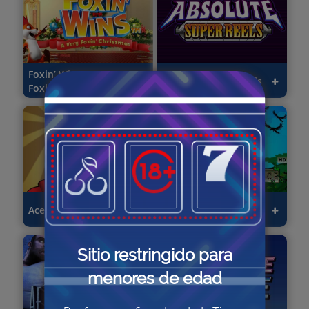
Foxin’ Wins: A Very
Absolute Super Reels
Foxin’ Christmas
Ace Of Spades
Adventure Palace
Sitio restringido para
menores de edad