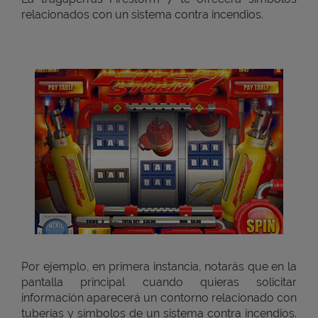
relacionados con un sistema contra incendios.
Por ejemplo, en primera instancia, notarás que en la
pantalla principal cuando quieras solicitar
información aparecerá un contorno relacionado con
tuberías y símbolos de un sistema contra incendios.