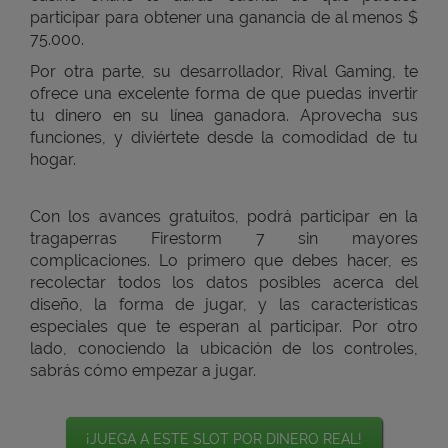
participar para obtener una ganancia de al menos $
75.000.
Por otra parte, su desarrollador, Rival Gaming, te
ofrece una excelente forma de que puedas invertir
tu dinero en su línea ganadora. Aprovecha sus
funciones, y diviértete desde la comodidad de tu
hogar.
Con los avances gratuitos, podrá participar en la
tragaperras Firestorm 7 sin mayores
complicaciones. Lo primero que debes hacer, es
recolectar todos los datos posibles acerca del
diseño, la forma de jugar, y las características
especiales que te esperan al participar. Por otro
lado, conociendo la ubicación de los controles,
sabrás cómo empezar a jugar.
¡JUEGA A ESTE SLOT POR DINERO REAL!