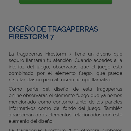
DISEÑO DE TRAGAPERRAS
FIRESTORM 7
La tragaperras Firestorm 7 tiene un diseño que
seguro llamarán tu atención. Cuando accedes a la
interfaz del juego, observarás que el juego está
combinado por el elemento fuego, que puede
resultar clásico pero al mismo tiempo llamativo.
Como parte del diseño de esta tragaperras
online observarás el elemento fuego que ya hemos
mencionado como contorno tanto de los paneles
informativos como del fondo del juego. También
aparecerán otros elementos relacionados con este
elemento del diseño.
La tragaperras Firestorm 7 te ofrecerá símbolos