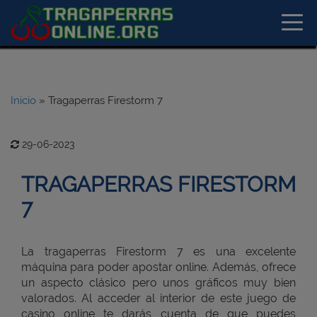
Inicio
»
Tragaperras Firestorm 7
29-06-2023
TRAGAPERRAS FIRESTORM
7
La tragaperras Firestorm 7 es una excelente
máquina para poder apostar online. Además, ofrece
un aspecto clásico pero unos gráficos muy bien
valorados. Al acceder al interior de este juego de
casino online te darás cuenta de que puedes