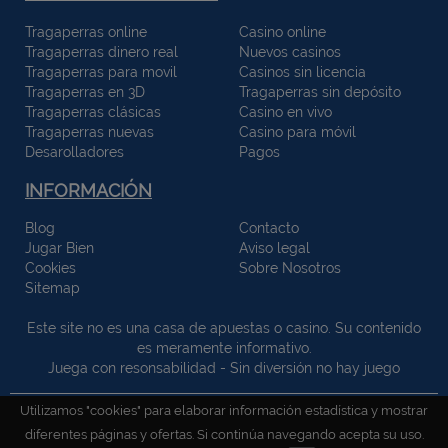
Tragaperras online
Casino online
Tragaperras dinero real
Nuevos casinos
Tragaperras para movil
Casinos sin licencia
Tragaperras en 3D
Tragaperras sin depósito
Tragaperras clásicas
Casino en vivo
Tragaperras nuevas
Casino para móvil
Desarolladores
Pagos
INFORMACIÓN
Blog
Contacto
Jugar Bien
Aviso legal
Cookies
Sobre Nosotros
Sitemap
Este site no es una casa de apuestas o casino. Su contenido
es meramente informativo.
Juega con resonsabilidad - Sin diversión no hay juego
Utilizamos "cookies" para elaborar información estadística y mostrar
Tragaperras-online.org - Todos los derechos reservados ©
2010-2026
diferentes páginas y ofertas. Si continúa navegando acepta su uso.