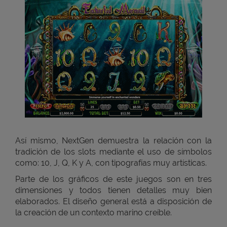
Así mismo, NextGen demuestra la relación con la
tradición de los slots mediante el uso de símbolos
como: 10, J, Q, K y A, con tipografías muy artísticas.
Parte de los gráficos de este juegos son en tres
dimensiones y todos tienen detalles muy bien
elaborados. El diseño general está a disposición de
la creación de un contexto marino creíble.