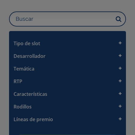
Tipo de slot
Desarrollador
Temática
RTP
Características
Rodillos
Líneas de premio