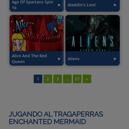
Age Of Spartans Spin
Aladdin’s Loot
16
Alice And The Red
Aliens
Queen
1
2
3
…
27
»
JUGANDO AL TRAGAPERRAS
ENCHANTED MERMAID