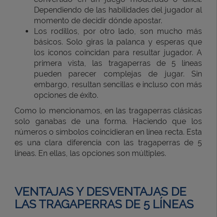
Dependiendo de las habilidades del jugador al
momento de decidir dónde apostar.
Los rodillos, por otro lado, son mucho más
básicos. Solo giras la palanca y esperas que
los iconos coincidan para resultar jugador. A
primera vista, las tragaperras de 5 líneas
pueden parecer complejas de jugar. Sin
embargo, resultan sencillas e incluso con más
opciones de éxito.
Como lo mencionamos, en las tragaperras clásicas
solo ganabas de una forma. Haciendo que los
números o símbolos coincidieran en línea recta. Esta
es una clara diferencia con las tragaperras de 5
líneas. En ellas, las opciones son múltiples.
VENTAJAS Y DESVENTAJAS DE
LAS TRAGAPERRAS DE 5 LÍNEAS