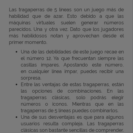
Las tragaperras de 5 líneas son un juego más de
habilidad que de azar. Esto debido a que las
máquinas virtuales suelen generar números
parecidos. Una y otra vez. Dato que los jugadores
más habilidosos notan y aprovechan desde el
primer momento.
Una de las debilidades de este juego recae en
el número 12. Ya que frecuentan siempre las
casillas impares. Apostando este número,
en cualquier línea impar, puedes recibir una
sorpresa.
Entre las ventajas de estas tragaperras, están
las opciones de combinaciones. En las
tragaperras clásicas, solo podrás elegir
números o iconos. Mientras que en las
tragaperras de 5 líneas puedes combinarlos.
Una de sus desventajas es que para algunos
usuarios resulta compleja. Las tragaperras
clásicas son bastante sencillas de comprender.