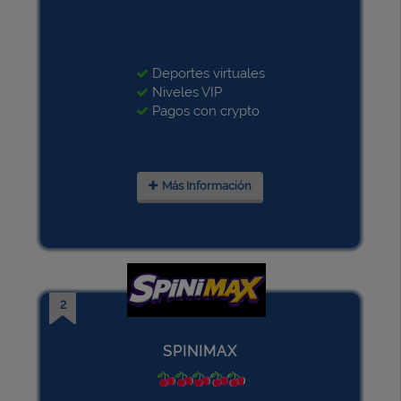
Deportes virtuales
Niveles VIP
Pagos con crypto
Más Información
2
SPINIMAX