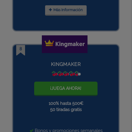
Más Información
8
KINGMAKER
¡JUEGA AHORA!
100% hasta 500€
50 tiradas gratis
Bonos y promociones semanales