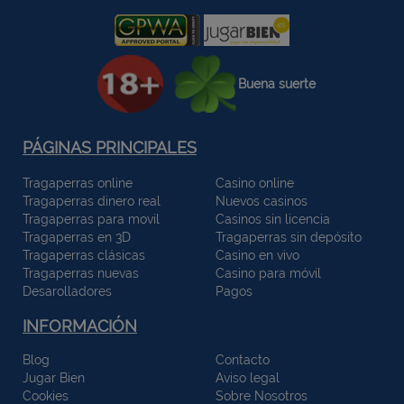
Buena suerte
PÁGINAS PRINCIPALES
Tragaperras online
Casino online
Tragaperras dinero real
Nuevos casinos
Tragaperras para movil
Casinos sin licencia
Tragaperras en 3D
Tragaperras sin depósito
Tragaperras clásicas
Casino en vivo
Tragaperras nuevas
Casino para móvil
Desarolladores
Pagos
INFORMACIÓN
Blog
Contacto
Jugar Bien
Aviso legal
Cookies
Sobre Nosotros