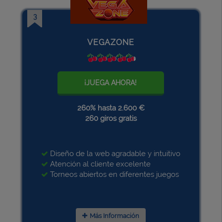
3
VEGAZONE
¡JUEGA AHORA!
260% hasta 2.600 €
260 giros gratis
Diseño de la web agradable y intuitivo
Atención al cliente excelente
Torneos abiertos en diferentes juegos
Más Información