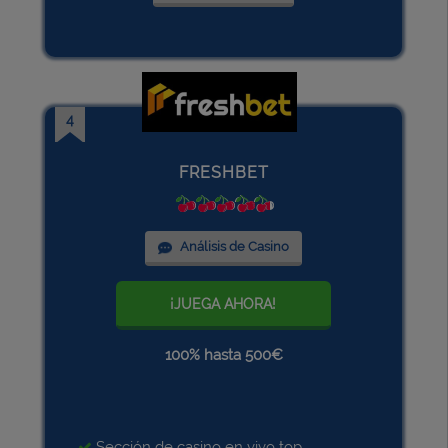
4
FRESHBET
Análisis de Casino
¡JUEGA AHORA!
100% hasta 500€
Sección de casino en vivo top