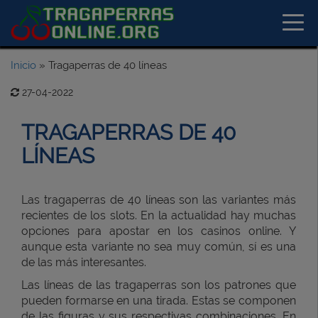
Inicio
»
Tragaperras de 40 líneas
27-04-2022
TRAGAPERRAS DE 40
LÍNEAS
Las tragaperras de 40 líneas son las variantes más
recientes de los slots. En la actualidad hay muchas
opciones para apostar en los casinos online. Y
aunque esta variante no sea muy común, sí es una
de las más interesantes.
Las líneas de las tragaperras son los patrones que
pueden formarse en una tirada. Estas se componen
de las figuras y sus respectivas combinaciones. En