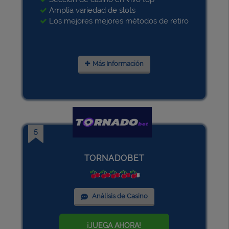
Amplia variedad de slots
Los mejores mejores métodos de retiro
Más Información
5
TORNADOBET
Análisis de Casino
¡JUEGA AHORA!