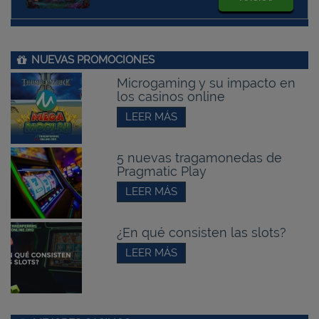
NUEVAS PROMOCIONES
Microgaming y su impacto en
los casinos online
LEER MÁS
5 nuevas tragamonedas de
Pragmatic Play
LEER MÁS
¿En qué consisten las slots?
LEER MÁS