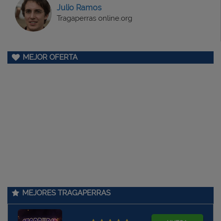
Julio Ramos
Tragaperras online.org
MEJOR OFERTA
MEJORES TRAGAPERRAS