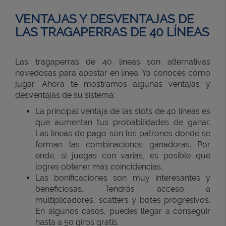
VENTAJAS Y DESVENTAJAS DE
LAS TRAGAPERRAS DE 40 LÍNEAS
Las tragaperras de 40 líneas son alternativas
novedosas para apostar en línea. Ya conoces cómo
jugar. Ahora te mostramos algunas ventajas y
desventajas de su sistema:
La principal ventaja de las slots de 40 líneas es
que aumentan tus probabilidades de ganar.
Las líneas de pago son los patrones donde se
forman las combinaciones ganadoras. Por
ende, si juegas con varias, es posible que
logres obtener más coincidencias.
Las bonificaciones son muy interesantes y
beneficiosas. Tendrás acceso a
multiplicadores, scatters y botes progresivos.
En algunos casos, puedes llegar a conseguir
hasta a 50 giros gratis.