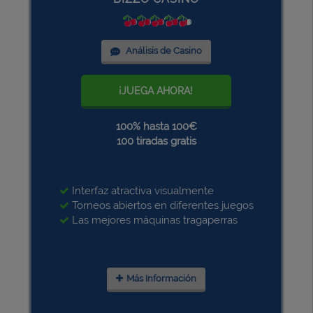
Análisis de Casino
¡JUEGA AHORA!
100% hasta 100€
100 tiradas gratis
Interfaz atractiva visualmente
Torneos abiertos en diferentes juegos
Las mejores máquinas tragaperras
Más Información