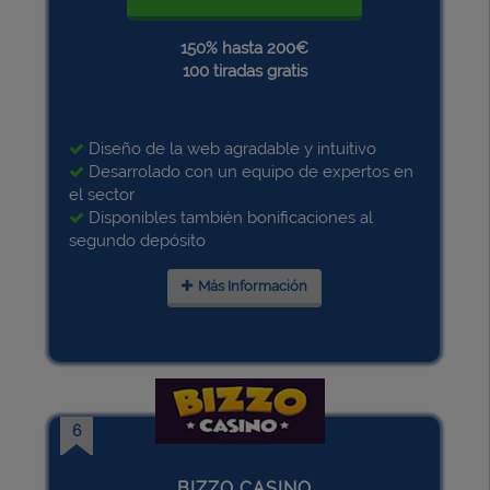
150% hasta 200€
100 tiradas gratis
Diseño de la web agradable y intuitivo
Desarrolado con un equipo de expertos en
el sector
Disponibles también bonificaciones al
segundo depósito
Más Información
6
BIZZO CASINO