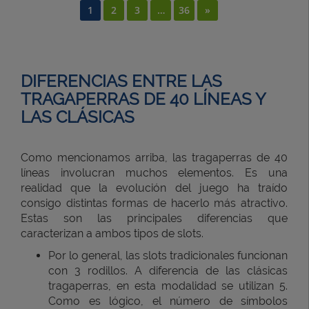
1
2
3
…
36
»
DIFERENCIAS ENTRE LAS
TRAGAPERRAS DE 40 LÍNEAS Y
LAS CLÁSICAS
Como mencionamos arriba, las tragaperras de 40
líneas involucran muchos elementos. Es una
realidad que la evolución del juego ha traído
consigo distintas formas de hacerlo más atractivo.
Estas son las principales diferencias que
caracterizan a ambos tipos de slots.
Por lo general, las slots tradicionales funcionan
con 3 rodillos. A diferencia de las clásicas
tragaperras, en esta modalidad se utilizan 5.
Como es lógico, el número de símbolos