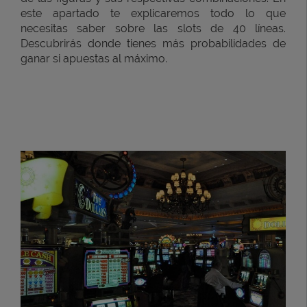
este apartado te explicaremos todo lo que
necesitas saber sobre las slots de 40 líneas.
Descubrirás donde tienes más probabilidades de
ganar si apuestas al máximo.