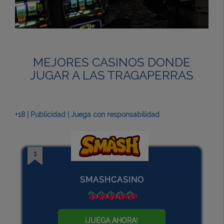
MEJORES CASINOS DONDE
JUGAR A LAS TRAGAPERRAS
+18 | Publicidad | Juega con responsabilidad
1
SMASHCASINO
¡JUEGA AHORA!