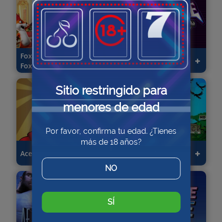
Foxin’ Wins: A Very
Absolute Super Reels
Foxin’ Christmas
Sitio restringido para
menores de edad
Por favor, confirma tu edad. ¿Tienes
más de 18 años?
Ace Of Spades
Adventure Palace
NO
SÍ