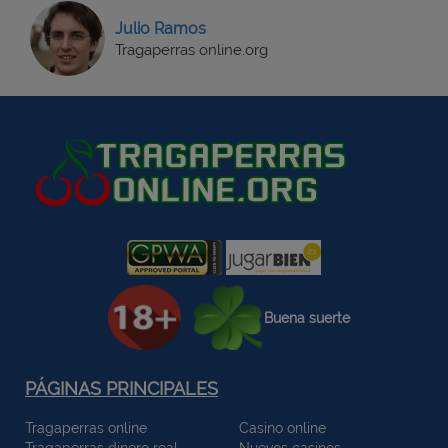
Julio Ramos
Tragaperras online.org
Buena suerte
PÁGINAS PRINCIPALES
Tragaperras online
Casino online