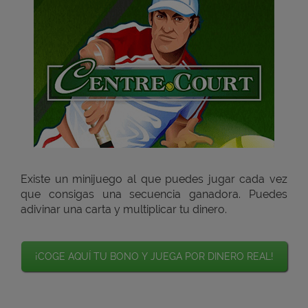
Existe un minijuego al que puedes jugar cada vez
que consigas una secuencia ganadora. Puedes
adivinar una carta y multiplicar tu dinero.
¡COGE AQUÍ TU BONO Y JUEGA POR DINERO REAL!