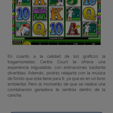
En cuanto a la calidad de los gráficos la
tragamonedas Centre Court te ofrece una
experiencia inigualable, con animaciones bastante
divertidas. Además, podrás relajarte con la música
de fondo que esta tiene para ti, ya que es en un tono
ambiental. Pero al momento de que se realice una
combinación ganadora te sentirás dentro de la
cancha.