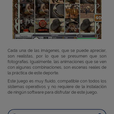
Cada una de las imágenes, que se puede apreciar,
son realistas, por lo que se presumen que son
fotografías. Igualmente, las animaciones que se ven
con algunas combinaciones, son escenas reales de
la práctica de este deporte.
Este juego es muy fluido, compatible con todos los
sistemas operativos y no requiere de la instalación
de ningún software para disfrutar de este juego.