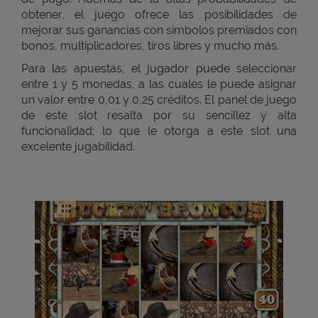
obtener, el juego ofrece las posibilidades de
mejorar sus ganancias con símbolos premiados con
bonos, multiplicadores, tiros libres y mucho más.
Para las apuestas, el jugador puede seleccionar
entre 1 y 5 monedas, a las cuales le puede asignar
un valor entre 0,01 y 0,25 créditos. El panel de juego
de este slot resalta por su sencillez y alta
funcionalidad; lo que le otorga a este slot una
excelente jugabilidad.