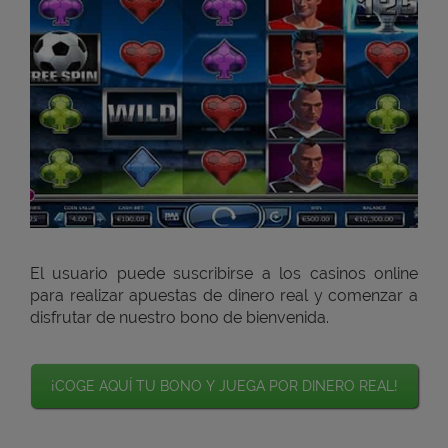
El usuario puede suscribirse a los casinos online
para realizar apuestas de dinero real y comenzar a
disfrutar de nuestro bono de bienvenida.
¡COGE AQUÍ TU BONO Y JUEGA POR DINERO REAL!