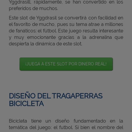
Yggdrasill, rápidamente, se han convertido en los
preferidos de muchos.
Este slot de Yggdrasil se convertirá con facilidad en
el favorito de mucho, pues su tema atrae a millones
de fanáticos: el fútbol. Este juego resulta interesante
y muy emocionante gracias a la adrenalina que
despierta la dinámica de este slot.
¡JUEGA A ESTE SLOT POR DINERO REAL!
DISEÑO DEL TRAGAPERRAS
BICICLETA
Bicicleta tiene un diseño fundamentado en la
temática del juego: el futbol. Si bien el nombre del