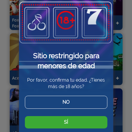
Foxin’ Wins: A Very
Absolute Super Reels
Foxin’ Christmas
Sitio restringido para
menores de edad
Ace Of Spades
Adventure Palace
Por favor, confirma tu edad. ¿Tienes
más de 18 años?
NO
SÍ