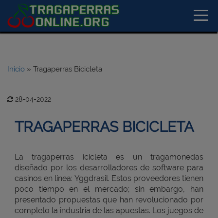
Inicio
»
Tragaperras Bicicleta
28-04-2022
TRAGAPERRAS BICICLETA
La tragaperras icicleta es un tragamonedas
diseñado por los desarrolladores de software para
casinos en línea: Yggdrasil. Estos proveedores tienen
poco tiempo en el mercado; sin embargo, han
presentado propuestas que han revolucionado por
completo la industria de las apuestas. Los juegos de