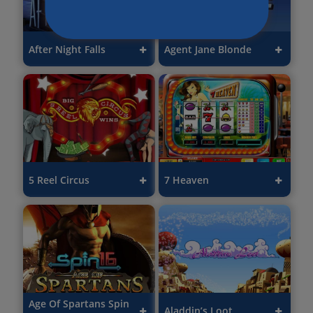
After Night Falls
Agent Jane Blonde
5 Reel Circus
7 Heaven
Age Of Spartans Spin
Aladdin’s Loot