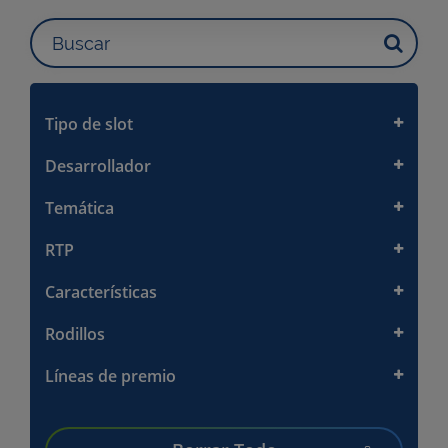
Tipo de slot
Desarrollador
Temática
RTP
Características
Rodillos
Líneas de premio