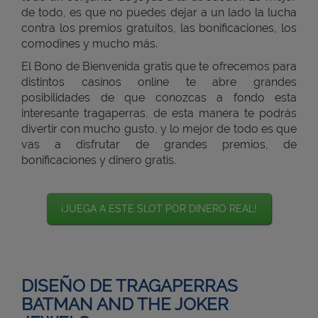
de todo, es que no puedes dejar a un lado la lucha
contra los premios gratuitos, las bonificaciones, los
comodines y mucho más.
El Bono de Bienvenida gratis que te ofrecemos para
distintos casinos online te abre grandes
posibilidades de que conozcas a fondo esta
interesante tragaperras, de esta manera te podrás
divertir con mucho gusto, y lo mejor de todo es que
vas a disfrutar de grandes premios, de
bonificaciones y dinero gratis.
¡JUEGA A ESTE SLOT POR DINERO REAL!
DISEÑO DE TRAGAPERRAS
BATMAN AND THE JOKER