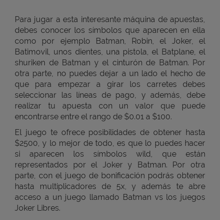
Para jugar a esta interesante máquina de apuestas,
debes conocer los símbolos que aparecen en ella
como por ejemplo Batman, Robin, el Joker, el
Batimovil, unos dientes, una pistola, el Batplane, el
shuriken de Batman y el cinturón de Batman. Por
otra parte, no puedes dejar a un lado el hecho de
que para empezar a girar los carretes debes
seleccionar las líneas de pago, y además, debe
realizar tu apuesta con un valor que puede
encontrarse entre el rango de $0.01 a $100.
El juego te ofrece posibilidades de obtener hasta
$2500, y lo mejor de todo, es que lo puedes hacer
si aparecen los símbolos wild, que están
representados por el Joker y Batman. Por otra
parte, con el juego de bonificación podrás obtener
hasta multiplicadores de 5x, y además te abre
acceso a un juego llamado Batman vs los juegos
Joker Libres.