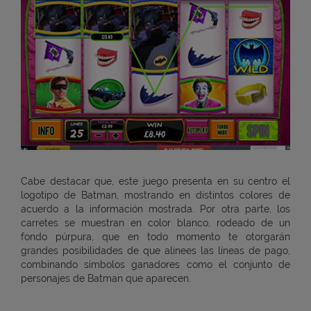
Cabe destacar que, este juego presenta en su centro el
logotipo de Batman, mostrando en distintos colores de
acuerdo a la información mostrada. Por otra parte, los
carretes se muestran en color blanco, rodeado de un
fondo púrpura, que en todo momento te otorgarán
grandes posibilidades de que alinees las líneas de pago,
combinando símbolos ganadores como el conjunto de
personajes de Batman que aparecen.