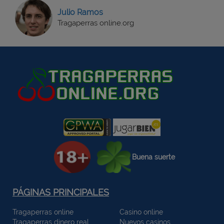
Julio Ramos
Tragaperras online.org
Buena suerte
PÁGINAS PRINCIPALES
Tragaperras online
Casino online
Tragaperras dinero real
Nuevos casinos