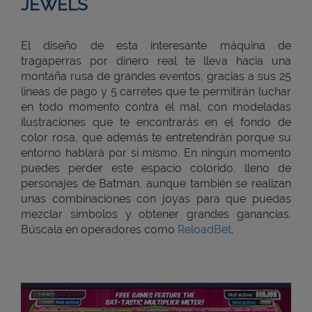
JEWELS
El diseño de esta interesante máquina de
tragaperras por dinero real te lleva hacia una
montaña rusa de grandes eventos, gracias a sus 25
líneas de pago y 5 carretes que te permitirán luchar
en todo momento contra el mal, con modeladas
ilustraciones que te encontrarás en el fondo de
color rosa, que además te entretendrán porque su
entorno hablará por sí mismo. En ningún momento
puedes perder este espacio colorido, lleno de
personajes de Batman, aunque también se realizan
unas combinaciones con joyas para que puedas
mezclar símbolos y obtener grandes ganancias.
Búscala en operadores como
ReloadBet
.