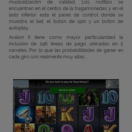
musicalización de calidad. Los rodillos se
encuentran en el centro de la tragamonedas y en el
lado inferior esta el panel de control donde se
muestra el bet, el botón de spin y un botón de
autoplay.
Avalon II tiene como mayor particularidad la
inclusión de 246 líneas de pago ubicadas en 5
carretes. Por lo que las probabilidades de ganar en
cada giro son realmente muy altas.