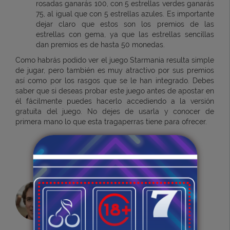
rosadas ganarás 100, con 5 estrellas verdes ganarás
75, al igual que con 5 estrellas azules. Es importante
dejar claro que estos son los premios de las
estrellas con gema, ya que las estrellas sencillas
dan premios es de hasta 50 monedas.
Como habrás podido ver el juego Starmania resulta simple
de jugar, pero también es muy atractivo por sus premios
así como por los rasgos que se le han integrado. Debes
saber que si deseas probar este juego antes de apostar en
él fácilmente puedes hacerlo accediendo a la versión
gratuita del juego. No dejes de usarla y conocer de
primera mano lo que esta tragaperras tiene para ofrecer.
¡CONSIGUE TU BONO!
Julio Ramos
Tragaperras online.org