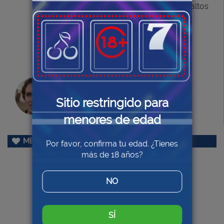
con la que se pueden tener pagos más altos
en las combinaciones logradas.
¡CONSIGUE TU BONO!
Julio Ramos
Sitio restringido para
Tragaperras online.org
menores de edad
MEJOR OFERTA
Por favor, confirma tu edad. ¿Tienes
más de 18 años?
NO
SÍ