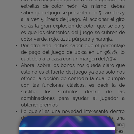
estrellas de color neón. Así mismo, debes
saber que el jugo se presenta con 5 carretes y
a la vez 5 líneas de juego. Al accionar el giro
verás la gran explosión de color que se da y
es que los elementos del juego se cubren de
color verde, rojo, azul, púrpura y naranja.
Por otro lado, debes saber que el porcentaje
de pago del juego de ubica en un 96,7%, lo
cual deja a la casa con un margen del 3.3%.
Ahora, sobre los bonos nos queda claro que
este no es el fuerte del juego ya que solo nos
ofrece la opción de comodín la cual cumple
con las funciones clásicas, es decir la de
sustituir los símbolos dentro de las
combinaciones para ayudar al jugador a
obtener premios.
Lo que sí es una novedad interesante dentro
de este juego es que se ha incluido una
función conocida como Expanding Cloning
Wild, es decir la de expansión de comodines,