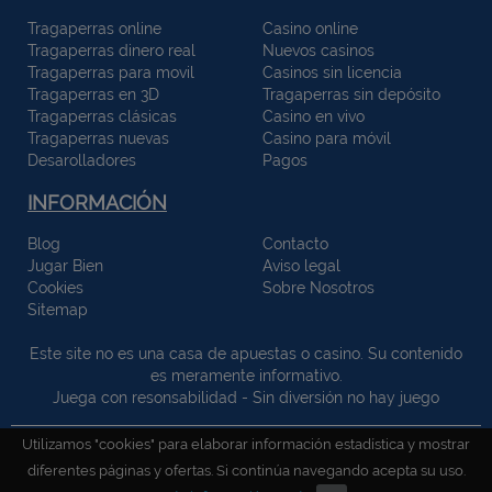
Tragaperras online
Casino online
Tragaperras dinero real
Nuevos casinos
Tragaperras para movil
Casinos sin licencia
Tragaperras en 3D
Tragaperras sin depósito
Tragaperras clásicas
Casino en vivo
Tragaperras nuevas
Casino para móvil
Desarolladores
Pagos
INFORMACIÓN
Blog
Contacto
Jugar Bien
Aviso legal
Cookies
Sobre Nosotros
Sitemap
Este site no es una casa de apuestas o casino. Su contenido
es meramente informativo.
Juega con resonsabilidad - Sin diversión no hay juego
Utilizamos "cookies" para elaborar información estadística y mostrar
Tragaperras-online.org - Todos los derechos reservados ©
2010-2026
diferentes páginas y ofertas. Si continúa navegando acepta su uso.