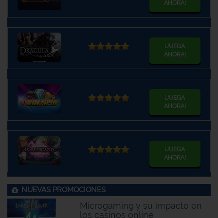
AHORA!
¡JUEGA
AHORA!
¡JUEGA
AHORA!
¡JUEGA
AHORA!
NUEVAS PROMOCIONES
Microgaming y su impacto en
los casinos online