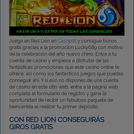
Juega en Red Lion en
Cashpot
y consigue bonos
gratis gracias a la promoción Lucky689 con motivo
de la celebración del año nuevo chino. Entra a tu
cuenta de casino y empieza a disfrutar de las
fantásticas promociones que este casino online te
ofrece, así como los fantásticos juegos que puedes
conseguir ahí. Y si aún no dispones de una cuenta
de casino en este sitio web, entra a la página web,
completa el formulario de registro y gana la
oportunidad de recibir un fabuloso paquete de
bienvenida al realizar tu primer depósito.
CON RED LION CONSEGUIRÁS
GIROS GRATIS