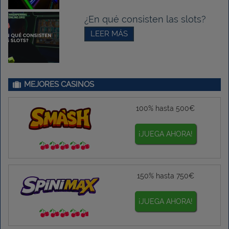
¿En qué consisten las slots?
LEER MÁS
MEJORES CASINOS
100% hasta 500€
¡JUEGA AHORA!
150% hasta 750€
¡JUEGA AHORA!