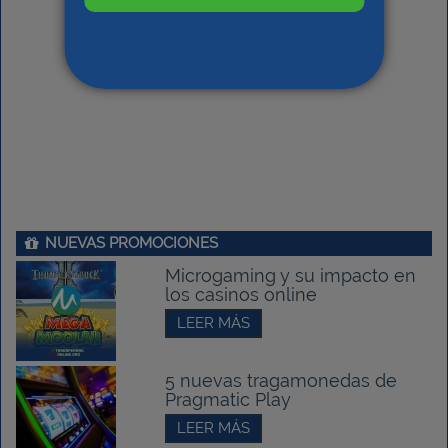
NUEVAS PROMOCIONES
Microgaming y su impacto en
los casinos online
LEER MÁS
5 nuevas tragamonedas de
Pragmatic Play
LEER MÁS