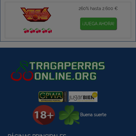
260% hasta 2.600 €
¡JUEGA AHORA!
Buena suerte