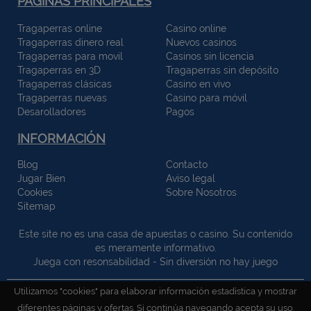
PÁGINAS PRINCIPALES
Tragaperras online
Casino online
Tragaperras dinero real
Nuevos casinos
Tragaperras para movil
Casinos sin licencia
Tragaperras en 3D
Tragaperras sin depósito
Tragaperras clásicas
Casino en vivo
Tragaperras nuevas
Casino para móvil
Desarolladores
Pagos
INFORMACIÓN
Blog
Contacto
Jugar Bien
Aviso legal
Cookies
Sobre Nosotros
Sitemap
Este site no es una casa de apuestas o casino. Su contenido
es meramente informativo.
Juega con resonsabilidad - Sin diversión no hay juego
Utilizamos "cookies" para elaborar información estadística y mostrar
Tragaperras-online.org - Todos los derechos reservados ©
2010-2026
diferentes páginas y ofertas. Si continúa navegando acepta su uso.