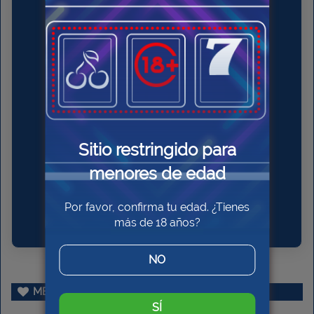
Análisis de Casino
300% hasta 1000€
Disponible chat en vivo
Disponible programa VIP
Juegos de casino y en vivo a elegir entre mas de
mil
Sitio restringido para
Épica cantidad de métodos de pago
menores de edad
Más Información
Por favor, confirma tu edad. ¿Tienes
más de 18 años?
¡JUEGA AHORA!
NO
MEJOR OFERTA
SÍ