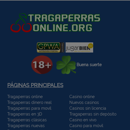
Buena suerte
PÁGINAS PRINCIPALES
Tragaperras online
Casino online
Tragaperras dinero real
Nuevos casinos
Tragaperras para movil
Casinos sin licencia
Tragaperras en 3D
Tragaperras sin depósito
Tragaperras clásicas
Casino en vivo
Tragaperras nuevas
Casino para móvil