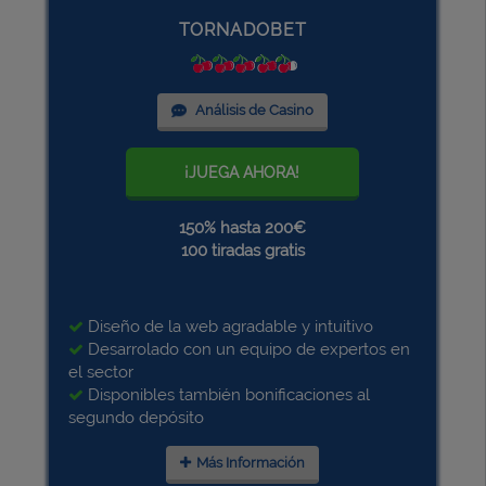
TORNADOBET
Análisis de Casino
¡JUEGA AHORA!
150% hasta 200€
100 tiradas gratis
Diseño de la web agradable y intuitivo
Desarrolado con un equipo de expertos en
el sector
Disponibles también bonificaciones al
segundo depósito
Más Información