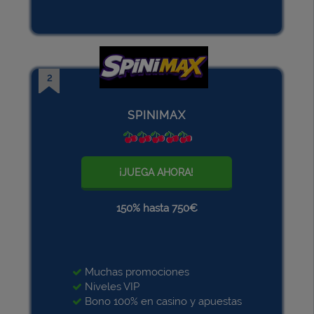
2
SPINIMAX
¡JUEGA AHORA!
150% hasta 750€
Muchas promociones
Niveles VIP
Bono 100% en casino y apuestas