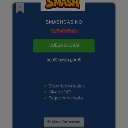
1
SMASHCASINO
¡JUEGA AHORA!
100% hasta 500€
Deportes virtuales
Niveles VIP
Pagos con crypto
Más Información