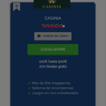
9
CASINIA
Análisis de Casino
¡JUEGA AHORA!
100% hasta 500€
200 tiradas gratis
Más de 800 tragaperras
Sistema de recompensas
Juegos en vivo entretenidos