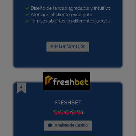
Diseño de la web agradable y intuitivo
Atención al cliente excelente
Torneos abiertos en diferentes juegos
Más Información
4
FRESHBET
Análisis de Casino