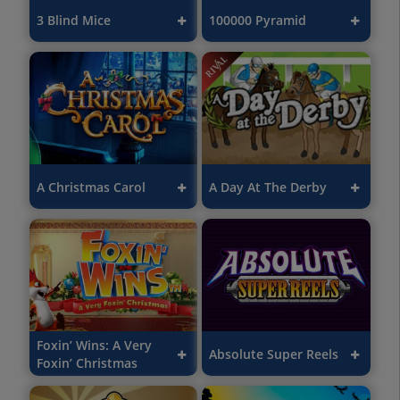
3 Blind Mice
100000 Pyramid
A Christmas Carol
A Day At The Derby
Foxin’ Wins: A Very
Absolute Super Reels
Foxin’ Christmas