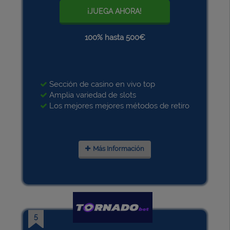
¡JUEGA AHORA!
100% hasta 500€
Sección de casino en vivo top
Amplia variedad de slots
Los mejores mejores métodos de retiro
Más Información
5