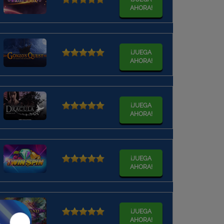
AHORA!
¡JUEGA
AHORA!
¡JUEGA
AHORA!
¡JUEGA
AHORA!
¡JUEGA
AHORA!