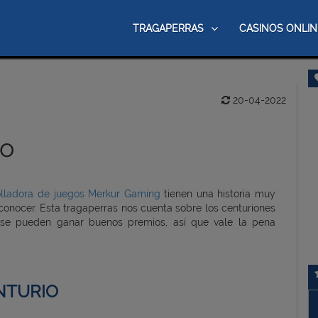
TRAGAPERRAS
CASINOS ONLIN
20-04-2022
io
olladora de juegos Merkur Gaming
tienen una historia muy
conocer. Esta tragaperras nos cuenta sobre los centuriones
 se pueden ganar buenos premios, así que vale la pena
NTURIO