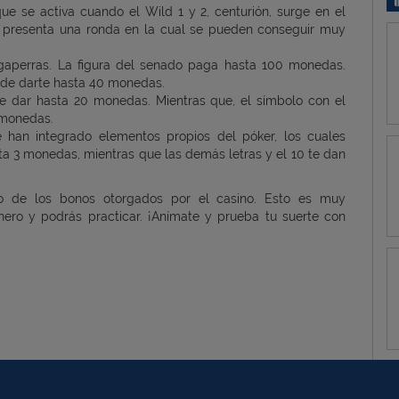
e se activa cuando el Wild 1 y 2, centurión, surge en el
se presenta una ronda en la cual se pueden conseguir muy
agaperras. La figura del senado paga hasta 100 monedas.
uede darte hasta 40 monedas.
e dar hasta 20 monedas. Mientras que, el símbolo con el
 monedas.
han integrado elementos propios del póker, los cuales
ta 3 monedas, mientras que las demás letras y el 10 te dan
o de los bonos otorgados por el casino. Esto es muy
inero y podrás practicar. ¡Anímate y prueba tu suerte con