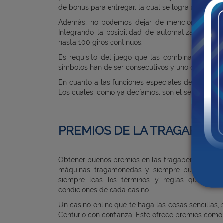
de bonus para entregar, la cual se logra al obtener
Además, no podemos dejar de mencionar que la
Integrando la posibilidad de automatizar el ju
hasta 100 giros continuos.
Es requisito del juego que las combinaciones g
símbolos han de ser consecutivos y uno de ellos ha 
En cuanto a las funciones especiales del juego 
Los cuales, como ya decíamos, son el senador y lo
PREMIOS DE LA TRAGAPERR
Obtener buenos premios en las tragaperras es al
máquinas tragamonedas y siempre buscarás la 
siempre leas los términos y reglas que lo en
condiciones de cada casino.
Un casino online que te haga las cosas sencillas, 
Centurio con confianza. Este ofrece premios como