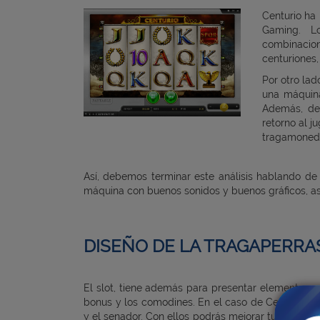
Centurio ha
Gaming. L
combinacion
centuriones,
Por otro la
una máquina
Además, deb
retorno al 
tragamoned
Así, debemos terminar este análisis hablando de 
máquina con buenos sonidos y buenos gráficos, a
DISEÑO DE LA TRAGAPERRA
El slot, tiene además para presentar elementos m
bonus y los comodines. En el caso de Centurio son
y el senador. Con ellos podrás mejorar tus combin