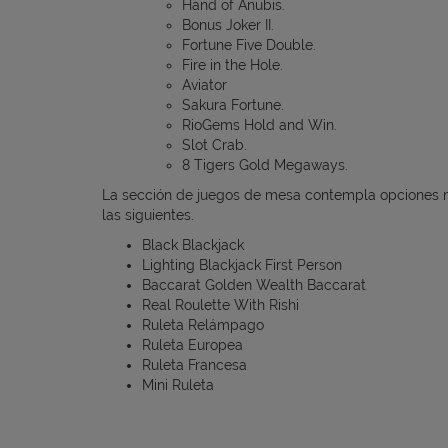
Hand of Anubis.
Bonus Joker II.
Fortune Five Double.
Fire in the Hole.
Aviator
Sakura Fortune.
RioGems Hold and Win.
Slot Crab.
8 Tigers Gold Megaways.
La sección de juegos de mesa contempla opciones m
las siguientes.
Black Blackjack
Lighting Blackjack First Person
Baccarat Golden Wealth Baccarat
Real Roulette With Rishi
Ruleta Relámpago
Ruleta Europea
Ruleta Francesa
Mini Ruleta