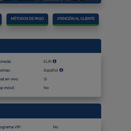
MÉTODOS DE PAGO
ATENCIÓN AL CLIENTE
neda :
EUR
iomas :
Español
at en vivo :
Sí
p móvil :
No
ograma VIP :
No