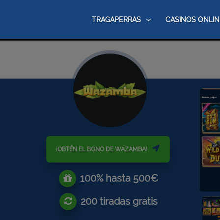
TRAGAPERRAS
CASINOS ONLIN
¡OBTÉN EL BONO DE WAZAMBA!
100% hasta 500€
200 tiradas gratis