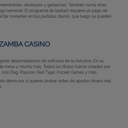
 reembolsos, obsequios y ganancias. También suma otras
uego semanal. El programa de lealtad requiere un pago de
ectar monedas en tus partidas diarios, que luego se pueden
ZAMBA CASINO
es desarrolladores de software de la industria. En su
e mesa y mucho más. Todos los títulos fueron creados por
Iron Dog, Playson, Red Tiger, Pocket Games y más.
ión demo por si quieres probar antes de apostar dinero real.
s: