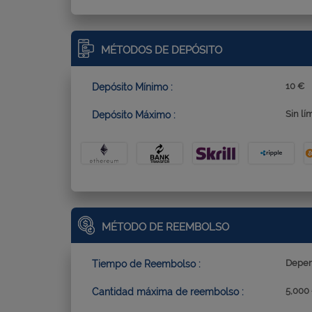
MÉTODOS DE DEPÓSITO
10 €
Depósito Mínimo :
Sin lí
Depósito Máximo :
MÉTODO DE REEMBOLSO
Depen
Tiempo de Reembolso :
5,000
Cantidad máxima de reembolso :