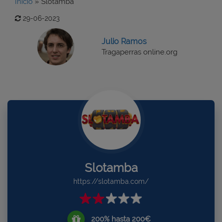
Inicio
»
Slotamba
29-06-2023
Julio Ramos
Tragaperras online.org
Slotamba
https://slotamba.com/
200% hasta 200€