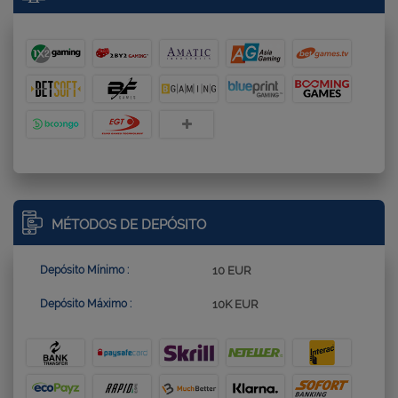
MÉTODOS DE DEPÓSITO
Depósito Mínimo :
10 EUR
Depósito Máximo :
10K EUR