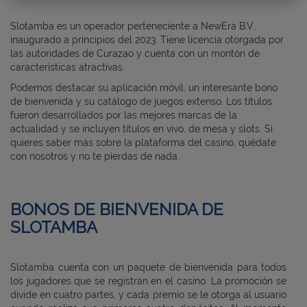
Slotamba es un operador perteneciente a NewEra B.V.,
inaugurado a principios del 2023. Tiene licencia otorgada por
las autoridades de Curazao y cuenta con un montón de
características atractivas.
Podemos destacar su aplicación móvil, un interesante bono
de bienvenida y su catálogo de juegos extenso. Los títulos
fueron desarrollados por las mejores marcas de la
actualidad y se incluyen títulos en vivo, de mesa y slots. Si
quieres saber más sobre la plataforma del casino, quédate
con nosotros y no te pierdas de nada.
BONOS DE BIENVENIDA DE
SLOTAMBA
Slotamba cuenta con un paquete de bienvenida para todos
los jugadores que se registran en el casino. La promoción se
divide en cuatro partes, y cada premio se le otorga al usuario