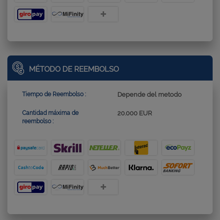
MÉTODO DE REEMBOLSO
Tiempo de Reembolso :
Depende del metodo
Cantidad máxima de
20.000 EUR
reembolso :