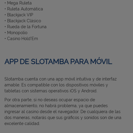
• Mega Ruleta
• Ruleta Automática
• Blackjack VIP
• Blackjack Clásico
• Rueda de la Fortuna
• Monopolio
• Casino Hold’Em
APP DE SLOTAMBA PARA MÓVIL
Slotamba cuenta con una app móvil intuitiva y de interfaz
amable. Es compatible con los dispositivos móviles y
tabletas con sistemas operativos iOS y Android.
Por otra parte, si no deseas ocupar espacio de
almacenamiento, no habrá problema, ya que puedes
ingresar al casino desde el navegador. De cualquiera de las
dos maneras, notarás que sus gráficos y sonidos son de una
excelente calidad.