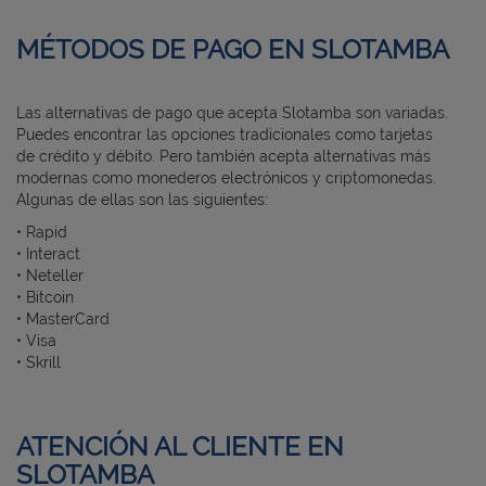
MÉTODOS DE PAGO EN SLOTAMBA
Las alternativas de pago que acepta Slotamba son variadas.
Puedes encontrar las opciones tradicionales como tarjetas
de crédito y débito. Pero también acepta alternativas más
modernas como monederos electrónicos y criptomonedas.
Algunas de ellas son las siguientes:
• Rapid
• Interact
• Neteller
• Bitcoin
• MasterCard
• Visa
• Skrill
ATENCIÓN AL CLIENTE EN
SLOTAMBA