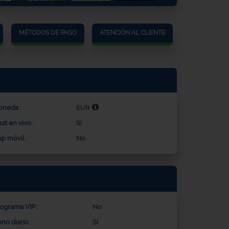
MÉTODOS DE PAGO
ATENCIÓN AL CLIENTE
neda :
EUR
at en vivo :
Sí
p móvil :
No
ograma VIP :
No
no diario :
Sí