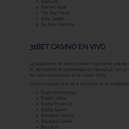
Starburst
Ramses Book
The Dog House
Solar Queen
Big Bass Bonanza
31BET CASINO EN VIVO
La plataforma de 31bet también dispone de una secció
fin. Allí tendrás la oportunidad de interactuar con u
tal como si estuvieras en un casino físico.
Entre los juegos que vas a encontrar en la modalidad
Ruleta Relámpago
Ruleta Lobby
Ruleta Power Up
Ruleta Speed
Blackjack Clásico
Blackjack Speed
Baccarat