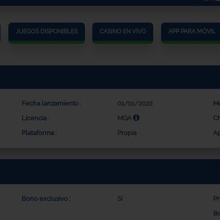
JUEGOS DISPONIBLES
CASINO EN VIVO
APP PARA MÓVIL
Fecha lanzamiento :
01/01/2022
Mo
Licencia :
MGA
Ch
Plataforma :
Propia
Ap
Bono exclusivo :
Sí
Pr
Bo