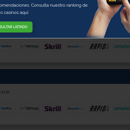
omendaciones. Consulta nuestro ranking de
s casinos aquí:
R
SULTAR LISTADO
 EUR
0 EUR