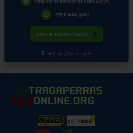
Paquete de bienvenida hasta 2500€
250 tiradas gratis
¡OBTÉN EL BONO DE PALMSLOTS!
Términos y Condiciones