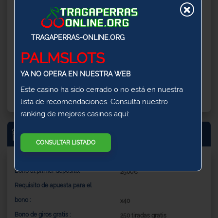
01/05/2022
Fecha lanzamiento :
Curacao
Licencia :
TRAGAPERRAS-ONLINE.ORG
Delasport
Plataforma :
PALMSLOTS
EUR
Moneda :
Español
Idiomas :
YA NO OPERA EN NUESTRA WEB
Sí
Chat en vivo :
Este casino ha sido cerrado o no está en nuestra
Sí
App móvil :
lista de recomendaciones. Consulta nuestro
ranking de mejores casinos aquí:
BONOS
CONSULTAR LISTADO
Paquete de bienvenida hasta
Bono al primer depósito:
2500€
Requisito de apuesta para el
bono :
x40
Bono de giros gratis :
250 tiradas gratis