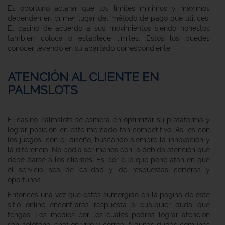
Es oportuno aclarar que los límites mínimos y máximos
dependen en primer lugar del método de pago que utilices.
El casino de acuerdo a sus movimientos siendo honestos
también coloca o establece límites. Estos los puedes
conocer leyendo en su apartado correspondiente.
ATENCIÓN AL CLIENTE EN
PALMSLOTS
El casino Palmslots se esmera en optimizar su plataforma y
lograr posición en este mercado tan competitivo. Así es con
los juegos, con el diseño, buscando siempre la innovación y
la diferencia. No podía ser menos con la debida atención que
debe darse a los clientes. Es por ello que pone afán en que
el servicio sea de calidad y dé respuestas certeras y
oportunas.
Entonces una vez que estés sumergido en la página de este
sitio online encontrarás respuesta a cualquier duda que
tengas. Los medios por los cuales podrás lograr atención