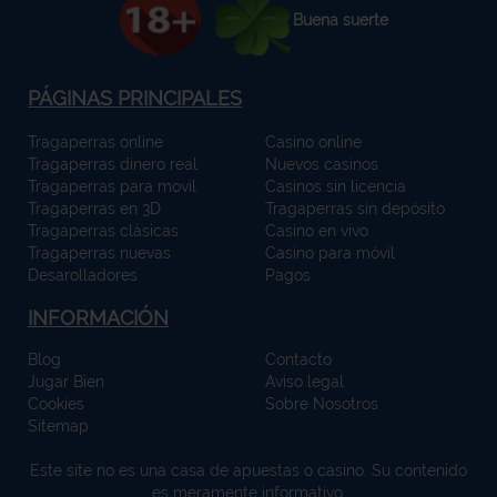
Buena suerte
PÁGINAS PRINCIPALES
Tragaperras online
Casino online
Tragaperras dinero real
Nuevos casinos
Tragaperras para movil
Casinos sin licencia
Tragaperras en 3D
Tragaperras sin depósito
Tragaperras clásicas
Casino en vivo
Tragaperras nuevas
Casino para móvil
Desarolladores
Pagos
INFORMACIÓN
Blog
Contacto
Jugar Bien
Aviso legal
Cookies
Sobre Nosotros
Sitemap
Este site no es una casa de apuestas o casino. Su contenido
es meramente informativo.