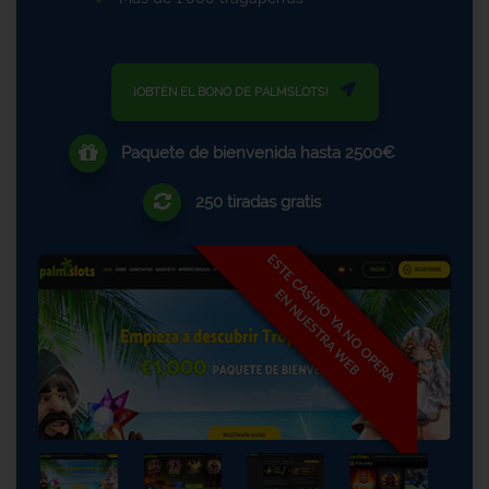
¡OBTÉN EL BONO DE PALMSLOTS!
Paquete de bienvenida hasta 2500€
250 tiradas gratis
ESTE CASINO YA NO OPERA
EN NUESTRA WEB