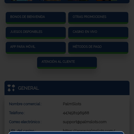
BONOS DE BIENVENIDA
OTRAS PROMOCIONES
JUEGOS DISPONIBLES
CASINO EN VIVO
APP PARA MÓVIL
MÉTODOS DE PAGO
ATENCIÓN AL CLIENTE
GENERAL
PalmSlots
Nombre comercial :
447458196988
Teléfono :
support@palmslots.com
Correo electrónico :
https://www.palmslots.com/
URL del casino :