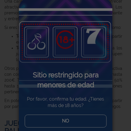
Una característica particular del casino Palmslots es ofrecer
atractivas promociones en bonos y tiradas gratis. Los
premios difieren unos de otros lo que hace más emocionante
y entretenido.
Si eres fan de torneos los hay semanales o mensuales como:
Torneo Drops & Wins:
con unos 500.000€ para repartir
entre los ganadores.
Torneo de tragaperras:
unos 15.000€ a repartir a los
jugadores que alcancen mayor puntuación y ocupen
los primeros lugares.
Otros premios semanales vigentes son de recargas, se activa
Sitio restringido para
con código promocional, como recarga semanal 50% hasta
200€. También, promoción de reembolso por perdidas, 50%
menores de edad
hasta 100€ disponible en este casino con sus condiciones
pertinentes a la oferta.
Por favor, confirma tu edad. ¿Tienes
En potes acumulados conseguirás hasta 12.000 € a repartir
más de 18 años?
por partes a jugadores que logren alta puntuación en juegos.
NO
JUEGOS DISPONIBLES EN
PALMSLOTS