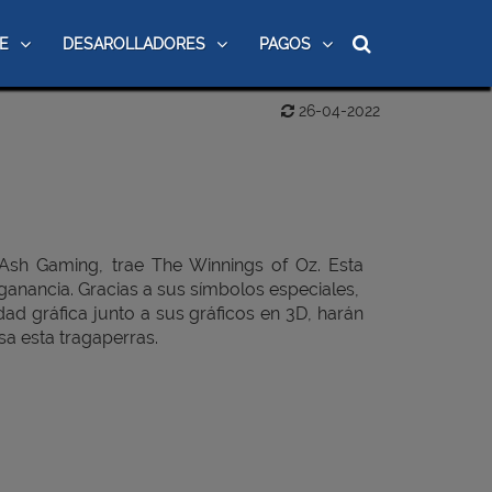
E
DESAROLLADORES
PAGOS
26-04-2022
 Ash Gaming, trae The Winnings of Oz. Esta
 ganancia. Gracias a sus símbolos especiales,
idad gráfica junto a sus gráficos en 3D, harán
sa esta tragaperras.