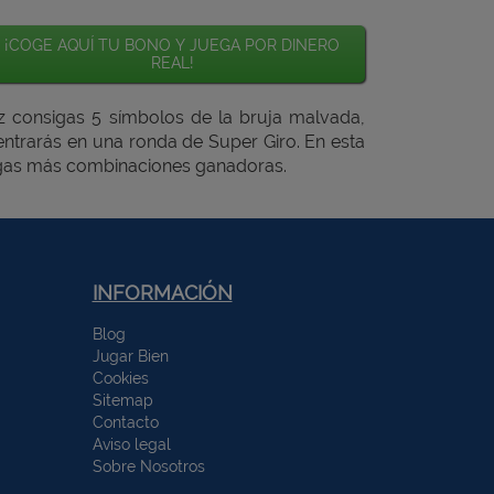
¡COGE AQUÍ TU BONO Y JUEGA POR DINERO
REAL!
ez consigas 5 símbolos de la bruja malvada,
s entrarás en una ronda de Super Giro. En esta
sigas más combinaciones ganadoras.
INFORMACIÓN
Blog
Jugar Bien
Cookies
Sitemap
Contacto
Aviso legal
Sobre Nosotros