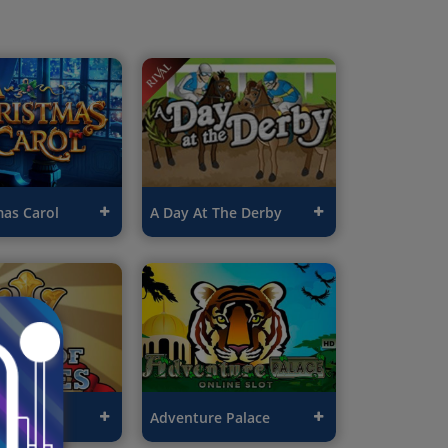
mas Carol
A Day At The Derby
pades
Adventure Palace