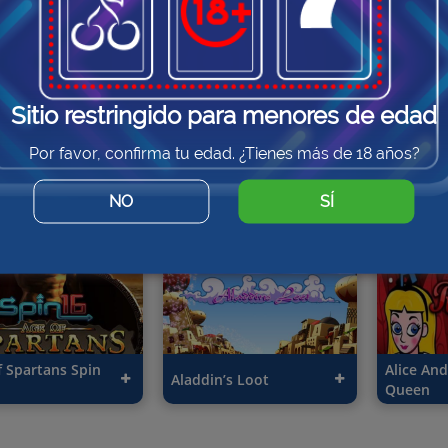
Sitio restringido para menores de edad
Por favor, confirma tu edad. ¿Tienes más de 18 años?
Night Falls
Agent Jane Blonde
5 Reel Ci
NO
SÍ
f Spartans Spin
Alice An
Aladdin’s Loot
Queen