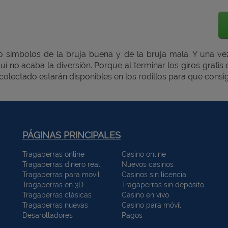
ndo símbolos de la bruja buena y de la bruja mala. Y una v
quí no acaba la diversión. Porque al terminar los giros grati
colectado estarán disponibles en los rodillos para que con
PÁGINAS PRINCIPALES
Tragaperras online
Casino online
Tragaperras dinero real
Nuevos casinos
Tragaperras para movil
Casinos sin licencia
Tragaperras en 3D
Tragaperras sin depósito
Tragaperras clásicas
Casino en vivo
Tragaperras nuevas
Casino para móvil
Desarolladores
Pagos