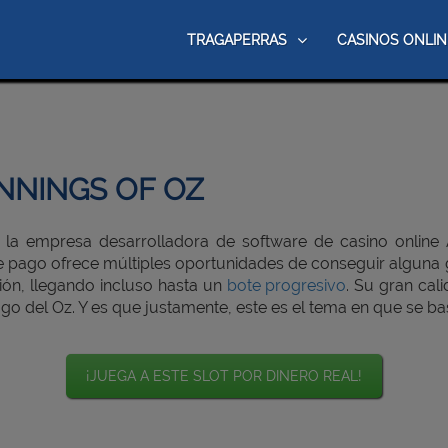
TRAGAPERRAS
CASINOS ONLIN
NNINGS OF OZ
 la empresa desarrolladora de software de casino online
 de pago ofrece múltiples oportunidades de conseguir alguna
ción, llegando incluso hasta un
bote progresivo
. Su gran cal
ago del Oz. Y es que justamente, este es el tema en que se ba
¡JUEGA A ESTE SLOT POR DINERO REAL!