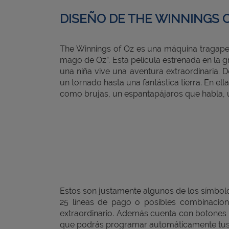
DISEÑO DE THE WINNINGS 
The Winnings of Oz es una máquina tragaper
mago de Oz”. Esta película estrenada en la g
una niña vive una aventura extraordinaria. 
un tornado hasta una fantástica tierra. En el
como brujas, un espantapájaros que habla, u
Estos son justamente algunos de los símbolos
25 líneas de pago o posibles combinacion
extraordinario. Además cuenta con botones i
que podrás programar automáticamente tus gi