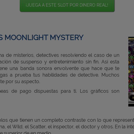
¡JUEGA A ESTE SLOT POR DINERO REAL!
AS MOONLIGHT MYSTERY
a de misterios, detectives resolviendo el caso de un
ión de suspenso y entretenimiento sin fin. Así esta
Tiene una banda sonora envolvente que hace que te
gas a prueba tus habilidades de detective. Muchos
te por su aspecto.
neas de pago dispuestas para ti. Los gráficos son
los que tienen un completo contraste con lo que representa
 el Wild, el Scatter, el inspector, el doctor y otros. En la int
rte superior de en medio.