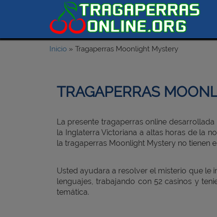
Inicio
»
Tragaperras Moonlight Mystery
TRAGAPERRAS MOONL
La presente tragaperras online desarrollad
la Inglaterra Victoriana a altas horas de la
la tragaperras Moonlight Mystery no tienen 
Usted ayudara a resolver el misterio que le
lenguajes, trabajando con 52 casinos y teni
temática.