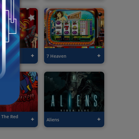
rcus
7 Heaven
d The Red
Aliens