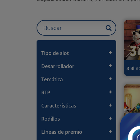
Tipo de slot
Desarrollador
3 Blin
Temática
RTP
Características
Rodillos
Foxin’
Líneas de premio
Foxin’