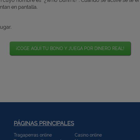
ón cuyo nombre es “¿Who Dunn it?”. Cuando se active se te e
ntan en pantalla.
jugar.
¡COGE AQUÍ TU BONO Y JUEGA POR DINERO REAL!
PÁGINAS PRINCIPALES
Tragaperras online
Casino online