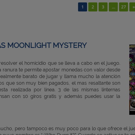
1
2
3
…
27
»
AS MOONLIGHT MYSTERY
solver el homicidio que se lleva a cabo en el juego.
la ranura te permite apostar monedas con valor desde
a realmente barato de jugar y llama mucho la atención
los que son muy bien pagados, el mas resaltante son
ta realizada por línea. 3 de las mismas linternas
nsan con 10 giros gratis y además puedes usar la
cho, pero tampoco es muy poco para lo que ofrece el jue