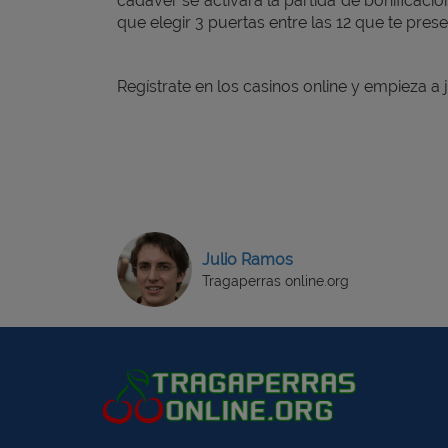
cadáver se activara la partida de bonificaci
que elegir 3 puertas entre las 12 que te prese
Regístrate en los casinos online y empieza a 
Julio Ramos
Tragaperras online.org