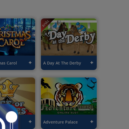
mas Carol
A Day At The Derby
pades
Adventure Palace