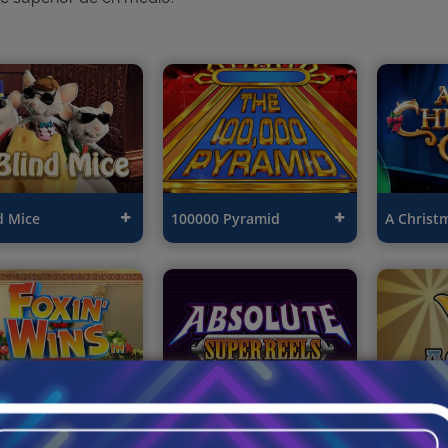
d Mice
100000 Pyramid
A Christ
 Wins: A Very
Absolute Super Reels
Ace Of S
 Christmas