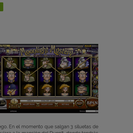
go. En el momento que salgan 3 siluetas de