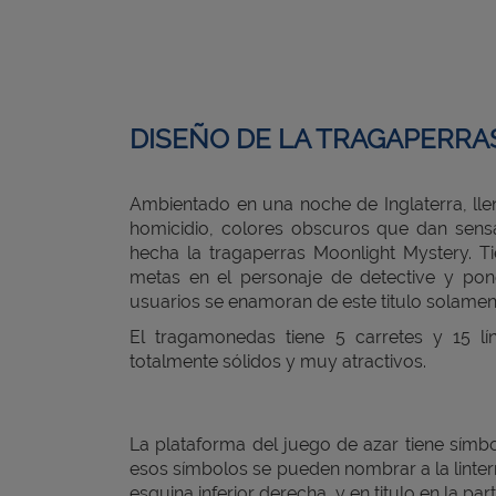
DISEÑO DE LA TRAGAPERR
Ambientado en una noche de Inglaterra, llen
homicidio, colores obscuros que dan sensac
hecha la tragaperras Moonlight Mystery. 
metas en el personaje de detective y pon
usuarios se enamoran de este titulo solamen
El tragamonedas tiene 5 carretes y 15 lí
totalmente sólidos y muy atractivos.
La plataforma del juego de azar tiene símbo
esos símbolos se pueden nombrar a la linterna,
esquina inferior derecha, y en titulo en la pa