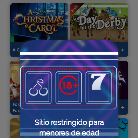
A Christmas Carol
A Day At The Derby
Foxin’ Wins: A Very
Absolute Super Reels
Foxin’ Christmas
Sitio restringido para
menores de edad