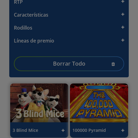
RTP
Características
Rodillos
Líneas de premio
Borrar Todo
3 Blind Mice
100000 Pyramid