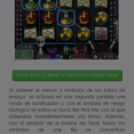
¡COGE AQUÍ TU BONO Y JUEGA POR DINERO REAL!
Al obtener al menos 3 símbolos de los tubos de
ensayo, se activará en una segunda pantalla una
ronda de bonificación y con el símbolo de riesgo
biológico se activa en bono Bio Pick Me, con el que
obtendrás instantáneamente 175 fichas. Además,
con el símbolo de la bobina de Tesla, todos los
símbolos de una fila se convertirán