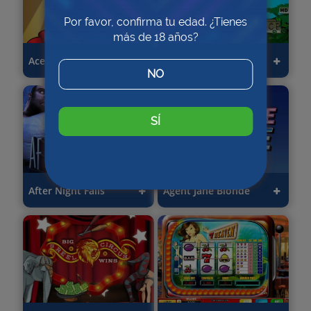
Por favor, confirma tu edad. ¿Tienes
más de 18 años?
Ace Of Spades
Adventure Palace
NO
SÍ
After Night Falls
Agent Jane Blonde