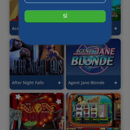
SÍ
Ace Of Spades
Adventure Palace
After Night Falls
Agent Jane Blonde