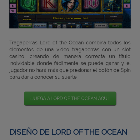
Tragaperras Lord of the Ocean combina todos los
elementos de una video tragaperras con un slot
casino, creando de manera correcta un título
inolvidable donde fácilmente se puede ganar y el
jugador no hará más que presionar el botón de Spin
para dar a conocer su suerte.
¡JUEGA A LORD OF THE OCEAN AQUÍ!
DISEÑO DE LORD OF THE OCEAN