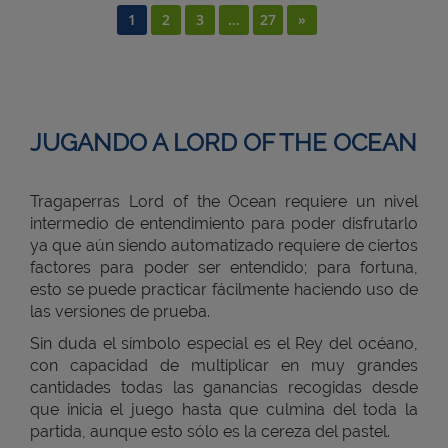
1
2
3
…
27
»
JUGANDO A LORD OF THE OCEAN
Tragaperras Lord of the Ocean requiere un nivel
intermedio de entendimiento para poder disfrutarlo
ya que aún siendo automatizado requiere de ciertos
factores para poder ser entendido; para fortuna,
esto se puede practicar fácilmente haciendo uso de
las versiones de prueba.
Sin duda el símbolo especial es el Rey del océano,
con capacidad de multiplicar en muy grandes
cantidades todas las ganancias recogidas desde
que inicia el juego hasta que culmina del toda la
partida, aunque esto sólo es la cereza del pastel.