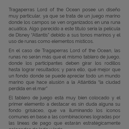
Tragaperras Lord of the Ocean posee un diseño
muy particular, ya que se trata de un juego marino
donde los campos se ven organizados en una runa
acuática. Algo parecido a este título seria la película
de Disney “Atlantis” debido a sus tonos marinos y el
uso de runas como elementos místicos.
En el caso de Tragaperras Lord of the Ocean, las
runas no serán más que el mismo tablero de juego,
donde los participantes deben girar los rodillos
hasta lograr resultados; y para ello, qué mejor que
un fondo donde se puede apreciar todo un mundo
marino que hace alusión a la Atlántida “la ciudad
perdida en el mar”
El tablero de juego está muy bien colocado y el
primer elemento a destacar es sin duda alguna su
fondo grisáceo, que va iluminando los iconos
comunes en base a las combinaciones logradas por
las líneas de pago que estarán estratégicamente