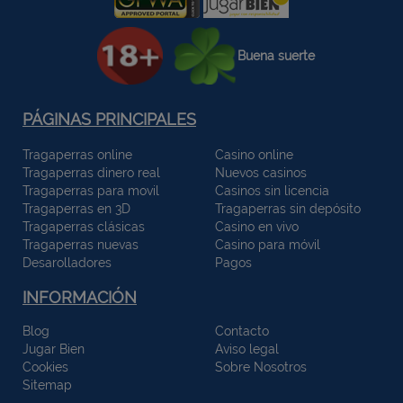
Buena suerte
PÁGINAS PRINCIPALES
Tragaperras online
Casino online
Tragaperras dinero real
Nuevos casinos
Tragaperras para movil
Casinos sin licencia
Tragaperras en 3D
Tragaperras sin depósito
Tragaperras clásicas
Casino en vivo
Tragaperras nuevas
Casino para móvil
Desarolladores
Pagos
INFORMACIÓN
Blog
Contacto
Jugar Bien
Aviso legal
Cookies
Sobre Nosotros
Sitemap