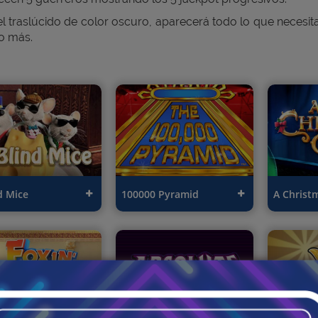
anel traslúcido de color oscuro, aparecerá todo lo que necesi
o más.
d Mice
100000 Pyramid
A Christ