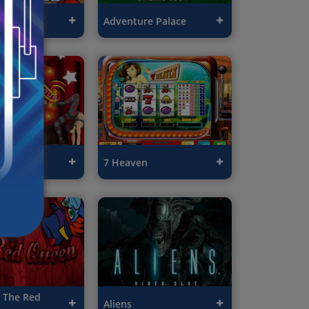
pades
Adventure Palace
rcus
7 Heaven
d The Red
Aliens