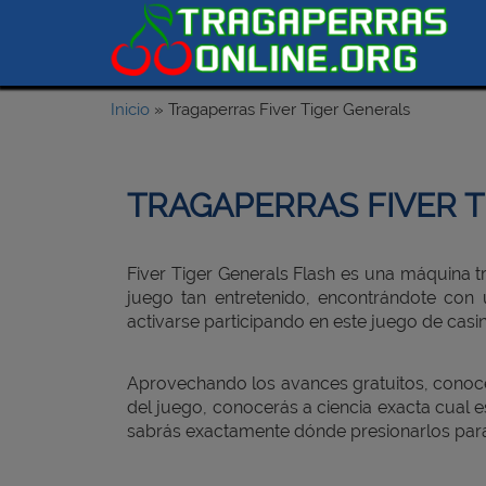
Inicio
»
Tragaperras Fiver Tiger Generals
TRAGAPERRAS FIVER 
Fiver Tiger Generals Flash es una máquina t
juego tan entretenido, encontrándote con 
activarse participando en este juego de casi
Aprovechando los avances gratuitos, conocerá
del juego, conocerás a ciencia exacta cual e
sabrás exactamente dónde presionarlos para