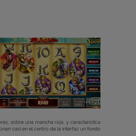
res, sobre una mancha roja, y característica
onan casi en el centro de la interfaz un fondo