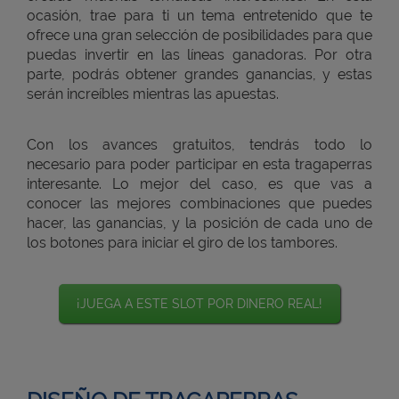
ocasión, trae para ti un tema entretenido que te
ofrece una gran selección de posibilidades para que
puedas invertir en las líneas ganadoras. Por otra
parte, podrás obtener grandes ganancias, y estas
serán increíbles mientras las apuestas.
Con los avances gratuitos, tendrás todo lo
necesario para poder participar en esta tragaperras
interesante. Lo mejor del caso, es que vas a
conocer las mejores combinaciones que puedes
hacer, las ganancias, y la posición de cada uno de
los botones para iniciar el giro de los tambores.
¡JUEGA A ESTE SLOT POR DINERO REAL!