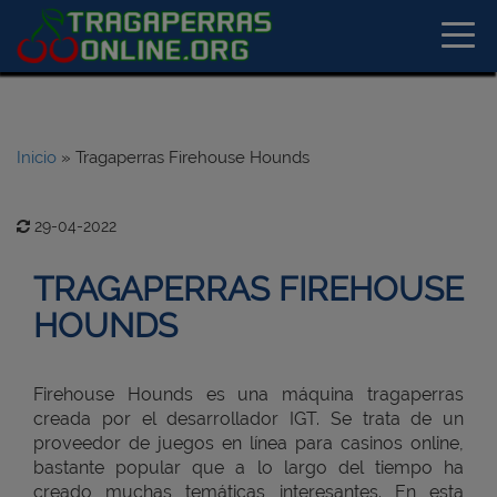
Inicio
»
Tragaperras Firehouse Hounds
29-04-2022
TRAGAPERRAS FIREHOUSE
HOUNDS
Firehouse Hounds es una máquina tragaperras
creada por el desarrollador IGT. Se trata de un
proveedor de juegos en línea para casinos online,
bastante popular que a lo largo del tiempo ha
creado muchas temáticas interesantes. En esta