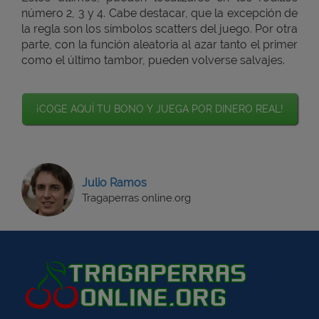
número 2, 3 y 4. Cabe destacar, que la excepción de
la regla son los símbolos scatters del juego. Por otra
parte, con la función aleatoria al azar tanto el primer
como el último tambor, pueden volverse salvajes.
¡COGE AQUÍ TU BONO Y JUEGA POR DINERO REAL!
Julio Ramos
Tragaperras online.org