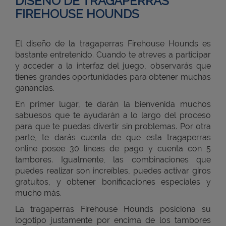
DISEÑO DE TRAGAPERRAS
FIREHOUSE HOUNDS
El diseño de la tragaperras Firehouse Hounds es
bastante entretenido. Cuando te atreves a participar
y acceder a la interfaz del juego, observarás que
tienes grandes oportunidades para obtener muchas
ganancias.
En primer lugar, te darán la bienvenida muchos
sabuesos que te ayudarán a lo largo del proceso
para que te puedas divertir sin problemas. Por otra
parte, te darás cuenta de que esta tragaperras
online posee 30 líneas de pago y cuenta con 5
tambores. Igualmente, las combinaciones que
puedes realizar son increíbles, puedes activar giros
gratuitos, y obtener bonificaciones especiales y
mucho más.
La tragaperras Firehouse Hounds posiciona su
logotipo justamente por encima de los tambores