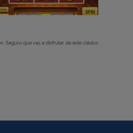
x. Seguro que vas a disfrutar de este clásico