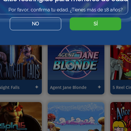
Por favor, confirma tu edad. ¿Tienes más de 18 años?
NO
SÍ
 Wins: A Very
Absolute Super Reels
Ace Of S
 Christmas
Night Falls
Agent Jane Blonde
5 Reel Ci