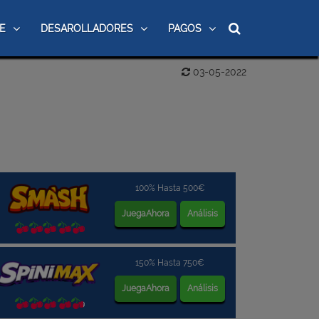
E
DESAROLLADORES
PAGOS
03-05-2022
100% Hasta 500€
JuegaAhora
Análisis
150% Hasta 750€
JuegaAhora
Análisis