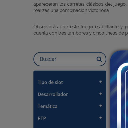
aparecerán los carretes clásicos del juego
realizas una combinación victoriosa
Observarás que este fuego es brillante y p
cuenta con tres tambores y cinco líneas de 
Tipo de slot
Desarrollador
3 Blin
Temática
RTP