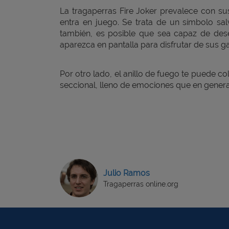
La tragaperras Fire Joker prevalece con sus
entra en juego. Se trata de un símbolo sa
también, es posible que sea capaz de des
aparezca en pantalla para disfrutar de sus g
Por otro lado, el anillo de fuego te puede c
seccional, lleno de emociones que en gener
Julio Ramos
Tragaperras online.org