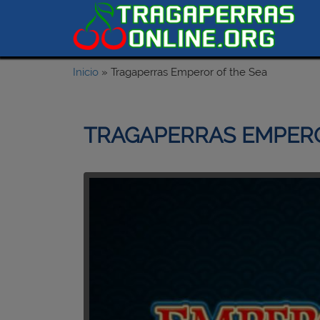
Inicio
»
Tragaperras Emperor of the Sea
TRAGAPERRAS EMPERO