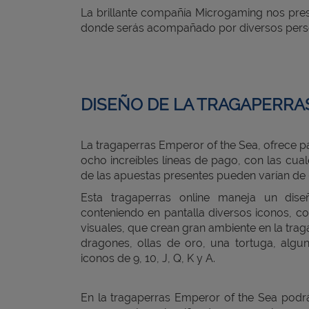
La brillante compañía Microgaming nos prese
donde serás acompañado por diversos personaj
DISEÑO DE LA TRAGAPERRA
La tragaperras Emperor of the Sea, ofrece p
ocho increíbles líneas de pago, con las cu
de las apuestas presentes pueden varían de 0
Esta tragaperras online maneja un dise
conteniendo en pantalla diversos iconos, co
visuales, que crean gran ambiente en la tra
dragones, ollas de oro, una tortuga, algu
iconos de 9, 10, J, Q, K y A.
En la tragaperras Emperor of the Sea pod