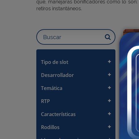
que, manejaras bonificadores como lo son: l
retiros instantáneos.
Tipo de slot
Desarrollador
3 Blin
Temática
RTP
Características
Rodillos
Foxin’