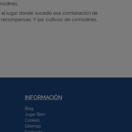
omodines.
en el lugar donde sucedió esa combinación de
 recompensas. Y los cultivos de comodines,
INFORMACIÓN
Blog
Jugar Bien
Cookies
Sitemap