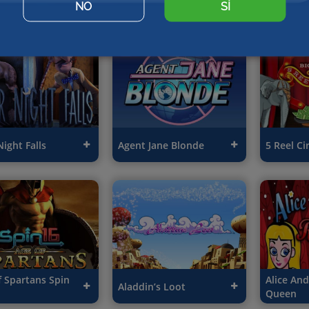
Absolute Super Reels
Ace Of S
NO
SÍ
 Christmas
Night Falls
Agent Jane Blonde
5 Reel Ci
f Spartans Spin
Alice An
Aladdin’s Loot
Queen