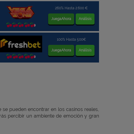
260% Hasta 2.600 €
JuegaAhora
Análisis
100% Hasta 500€
JuegaAhora
Análisis
 se pueden encontrar en los casinos reales,
rás percibir un ambiente de emoción y gran