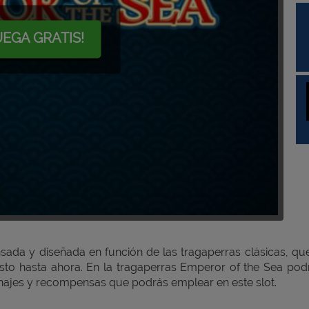
UEGA GRATIS!
sada y diseñada en función de las tragaperras clásicas, que
sto hasta ahora. En la tragaperras Emperor of the Sea pod
sonajes y recompensas que podrás emplear en este slot.