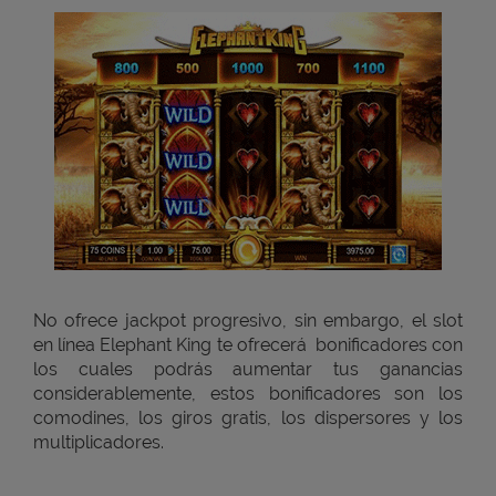
No ofrece jackpot progresivo, sin embargo, el slot
en línea Elephant King te ofrecerá bonificadores con
los cuales podrás aumentar tus ganancias
considerablemente, estos bonificadores son los
comodines, los giros gratis, los dispersores y los
multiplicadores.