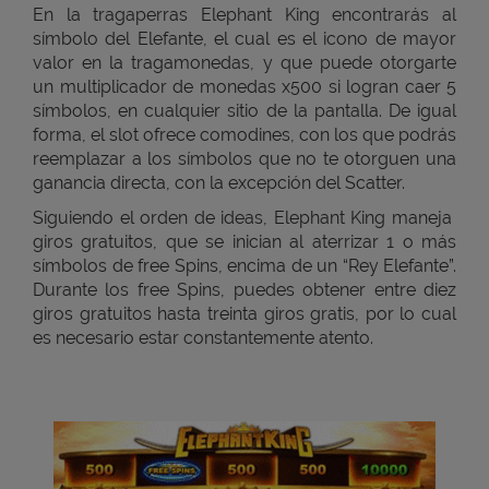
En la tragaperras Elephant King encontrarás al
símbolo del Elefante, el cual es el icono de mayor
valor en la tragamonedas, y que puede otorgarte
un multiplicador de monedas x500 si logran caer 5
símbolos, en cualquier sitio de la pantalla. De igual
forma, el slot ofrece comodines, con los que podrás
reemplazar a los símbolos que no te otorguen una
ganancia directa, con la excepción del Scatter.
Siguiendo el orden de ideas, Elephant King maneja
giros gratuitos, que se inician al aterrizar 1 o más
símbolos de free Spins, encima de un “Rey Elefante”.
Durante los free Spins, puedes obtener entre diez
giros gratuitos hasta treinta giros gratis, por lo cual
es necesario estar constantemente atento.