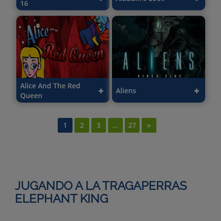
16
Alice And The Red
Aliens
Queen
1
2
3
…
27
»
JUGANDO A LA TRAGAPERRAS
ELEPHANT KING