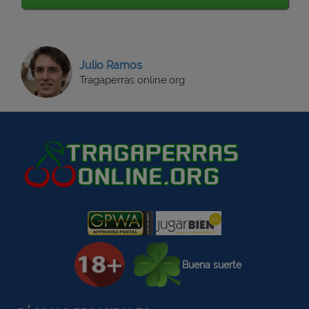
Julio Ramos
Tragaperras online.org
Buena suerte