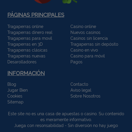
PÁGINAS PRINCIPALES
Tragaperras online
Casino online
Tragaperras dinero real
Nuevos casinos
Tragaperras para movil
Casinos sin licencia
Tragaperras en 3D
Tragaperras sin depósito
Tragaperras clásicas
Casino en vivo
Tragaperras nuevas
Casino para móvil
Desarolladores
Pagos
INFORMACIÓN
Blog
Contacto
Jugar Bien
Aviso legal
Cookies
Sobre Nosotros
Sitemap
Este site no es una casa de apuestas o casino. Su contenido
es meramente informativo.
Juega con resonsabilidad - Sin diversión no hay juego