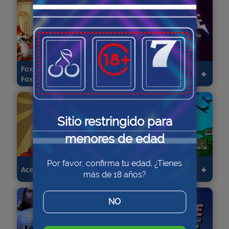
Foxin’ Wins: A Very
Absolute Super Reels
Foxin’ Christmas
Sitio restringido para
menores de edad
Por favor, confirma tu edad. ¿Tienes
Ace Of Spades
Adventure Palace
más de 18 años?
NO