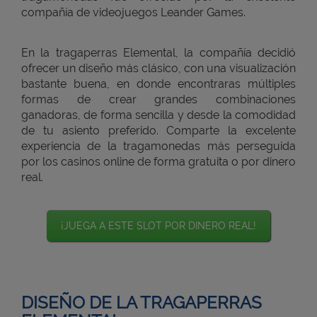
compañía de videojuegos Leander Games.
En la tragaperras Elemental, la compañía decidió
ofrecer un diseño más clásico, con una visualización
bastante buena, en donde encontraras múltiples
formas de crear grandes combinaciones
ganadoras, de forma sencilla y desde la comodidad
de tu asiento preferido. Comparte la excelente
experiencia de la tragamonedas más perseguida
por los casinos online de forma gratuita o por dinero
real.
¡JUEGA A ESTE SLOT POR DINERO REAL!
DISEÑO DE LA TRAGAPERRAS