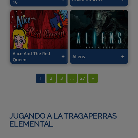
16
Alice And The Red
Aliens
Queen
1
2
3
…
27
»
JUGANDO A LA TRAGAPERRAS
ELEMENTAL