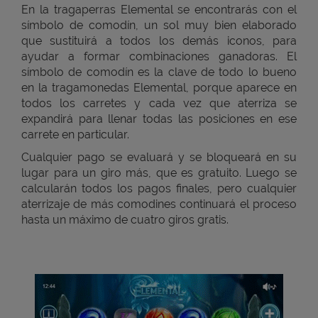
En la tragaperras Elemental se encontrarás con el
símbolo de comodín, un sol muy bien elaborado
que sustituirá a todos los demás iconos, para
ayudar a formar combinaciones ganadoras. El
símbolo de comodín es la clave de todo lo bueno
en la tragamonedas Elemental, porque aparece en
todos los carretes y cada vez que aterriza se
expandirá para llenar todas las posiciones en ese
carrete en particular.
Cualquier pago se evaluará y se bloqueará en su
lugar para un giro más, que es gratuito. Luego se
calcularán todos los pagos finales, pero cualquier
aterrizaje de más comodines continuará el proceso
hasta un máximo de cuatro giros gratis.