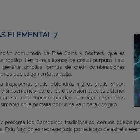
S ELEMENTAL 7
unción combinada de Free Spins y Scatters, que es
tus rodillos tres o más iconos de cristal purpura. Esta
de generar amplias formas de crear combinaciones
onos que caigan en la pantalla.
ta tragaperras gratis, obtendrás 4 giros gratis, si son
s y si caen cinco iconos de dispersión puedes obtener
 durante esta función pueden aparecer comodines
símbolo en la pantalla por un salvaje para ese giro.
7 presenta los Comodines tradicionales, con los cuales po
 Esta función es representada por el icono de estrella elem