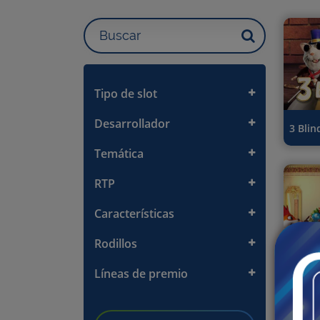
Tipo de slot
Desarrollador
3 Blin
Temática
RTP
Características
Rodillos
Foxin’
Líneas de premio
Foxin’