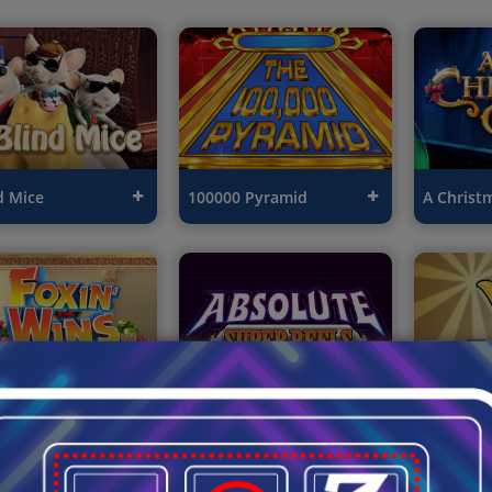
d Mice
100000 Pyramid
A Christ
 Wins: A Very
Absolute Super Reels
Ace Of S
 Christmas