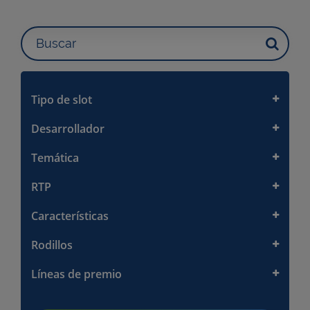
Tipo de slot
Desarrollador
Temática
RTP
Características
Rodillos
Líneas de premio