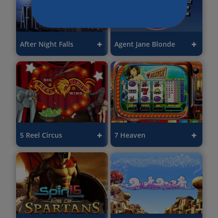
After Night Falls
Agent Jane Blonde
5 Reel Circus
7 Heaven